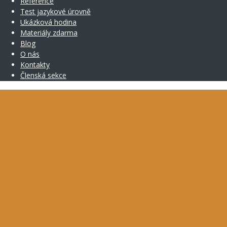
Reference
Test jazykové úrovně
Ukázková hodina
Materiály zdarma
Blog
O nás
Kontakty
Členská sekce