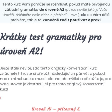
Tento kurz Vám pomůže se rozmluvit, pokud máte osvojenou
základní gramatiku
do úrovně A2
(p
okud nevíte jaká je Vaše
ale co Vám dělá
úrověň, zhlédněte naše video o přehledů úrovní
),
problém, tak je to
konečně začít používat v praxi.
Krátky test gramatiky pro
úroveň A2!
Ještě stále nevíte, zda tento anglický konverzační kurz
zvládnete? Zkuste si přeložit následujících pár vět a pokud
nad nimi nebudete muset dlouho přemýšlet a přeložíte je, pak
Vaše úroveň je dostačující pro tento anglický konverzační
kurz!
1
Úroveň A1 – přítomný č.