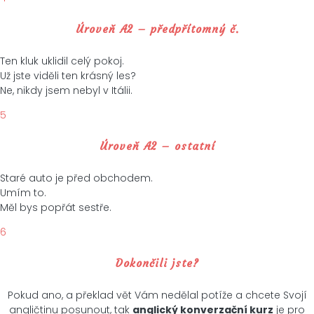
Úroveň A2 – předpřítomný č.
Ten kluk uklidil celý pokoj.
Už jste viděli ten krásný les?
Ne, nikdy jsem nebyl v Itálii.
5
Úroveň A2 – ostatní
Staré auto je před obchodem.
Umím to.
Měl bys popřát sestře.
6
Dokončili jste?
Pokud ano, a překlad vět Vám nedělal potíže a chcete Svojí
angličtinu posunout, tak
anglický konverzační kurz
je pro