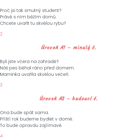
Proč jsi tak smutný student?
Právě s ním běžím domů.
Chcete uvařit tu skvělou rybu?
2
Úroveň A1 – minulý č.
Byli jste včera na zahradě?
Náš pes běhal ráno před domem.
Maminka uvařila skvělou večeři.
3
Úroveň A2 – budoucí č.
Ona bude spát sama.
Příští rok budeme bydlet v domě.
To bude opravdu zajíímavé.
4