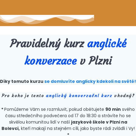
Pravidelný kurz
anglické
konverzace
v Plzni
Díky tomuto kurzu
se domluvíte anglicky kdekoli na světě!
Pro koho je tento
anglický konverzační kurz
vhodný?
*
Pomůžeme Vám se rozmluvit, pokud obětujete
90 min
svého
času středečního podvečera od 17 do 18:30 a strávíte ho se
skvělou komunitou lidí v naší
jazykové škole v Plzni na
Bolevci,
kteří makají na stejném cíli, jako byste rádi zvládli i Vy!
*