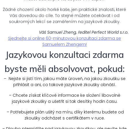
Žádné chození okolo horké kaše, jen praktické znalosti, které
Vás dovedou do cíle.
To stejné můžete očekávat i od
soukromých lekcí se zaměřením na jazykové zkoušky.
Váš Samuel Zheng, ředitel Perfect World s.r.o.
Sjednejte si online 60-minutovou konzultaci zdarma se
Samuelem Zhengem!
Jazykovou konzultaci zdarma
byste měli absolvovat, pokud:
– Nejste si jistí tím, jakou máte úroveň, na jakou zkoušku se
přihlásit a ani, co takové jazykové zkoušky obnáší.
– Chcete získat klíčové informace ke složení libovolné
jazykové zkoušky a ušetřit si tak desítky hodin času.
– Potřebujete plán ušitý na míru, díky kterému budete od
zkoušky odcházet s certifikátem v ruce.
– Dlouho přemýšlíte nad jazykovou zkouškou, ale nevíte, kde