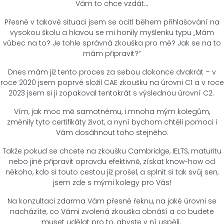
Vám to chce vzdát…
Přesně v takové situaci jsem se ocitl během přihlašování na
vysokou školu a hlavou se mi honily myšlenku typu „Mám
vůbec na to? Je tohle správná zkouška pro mě? Jak se na to
mám připravit?“
Dnes mám již tento proces za sebou dokonce dvakrát – v
roce 2020 jsem poprvé složil CAE zkoušku na úrovni C1 a v roce
2023 jsem si ji zopakoval tentokrát s výslednou úrovní C2.
Vím, jak moc mě samotnému, i mnoha mým kolegům,
změnily tyto certifikáty život, a nyní bychom chtěli pomoci i
Vám dosáhnout toho stejného.
Takže pokud se chcete na zkoušku Cambridge, IELTS, maturitu
nebo jiné připravit opravdu efektivně, získat know-how od
někoho, kdo si touto cestou již prošel, a splnit si tak svůj sen,
jsem zde s mými kolegy pro Vás!
Na konzultaci zdarma Vám přesně řeknu, na jaké úrovni se
nacházíte, co Vámi zvolená zkouška obnáší a co budete
muset udělat pro to, abyste v ní uspěli.