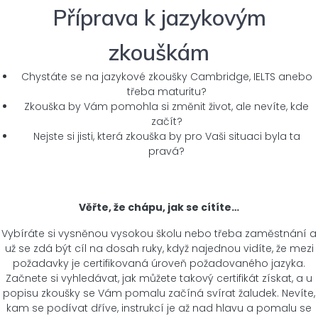
Příprava k jazykovým
zkouškám
Chystáte se na jazykové zkoušky Cambridge, IELTS anebo
třeba maturitu?
Zkouška by Vám pomohla si změnit život, ale nevíte, kde
začít?
Nejste si jisti, která zkouška by pro Vaši situaci byla ta
pravá?
Věřte, že chápu, jak se cítíte…
Vybíráte si vysněnou vysokou školu nebo třeba zaměstnání a
už se zdá být cíl na dosah ruky, když najednou vidíte, že mezi
požadavky je certifikovaná úroveň požadovaného jazyka.
Začnete si vyhledávat, jak můžete takový certifikát získat, a u
popisu zkoušky se Vám pomalu začíná svírat žaludek. Nevíte,
kam se podívat dříve, instrukcí je až nad hlavu a pomalu se