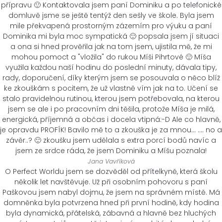
přípravu 🙂 Kontaktovala jsem paní Dominiku a po telefonické
domluvě jsme se ještě tentýž den sešly ve škole. Byla jsem
mile překvapená prostorným zázemím pro výuku a paní
Dominika mi byla moc sympatická 🙂 popsala jsem jí situaci
a ona si hned prověřila jak na tom jsem, ujistila mě, že mi
mohou pomoct a "vložila" do rukou Míši Pihrtové 🙂 Míša
využila každou naší hodinu do poslední minuty, dávala tipy,
rady, doporučení, díky kterým jsem se posouvala o něco blíž
ke zkouškám s pocitem, že už vlastně vím jak na to. Učení se
stalo pravidelnou rutinou, kterou jsem potřebovala, na kterou
jsem se ale i po pracovním dni těšila, protože Míša je milá,
energická, příjemná a občas i docela vtipná:-D Ale co hlavně,
je opravdu PROFÍK! Bavilo mě to a zkouška je za mnou... .... no a
závěr..? 🙂 zkoušku jsem udělala s extra porcí bodů navíc a
jsem ze srdce ráda, že jsem Dominiku a Míšu poznala!
Jana Vavříková
O Perfect Worldu jsem se dozvěděl od přítelkyně, která školu
několik let navštěvuje. Už při osobním pohovoru s paní
Paškovou jsem nabyl dojmu, že jsem na správném místě. Má
domněnka byla potvrzena hned při první hodině, kdy hodina
byla dynamická, přátelská, zábavná a hlavně bez hluchých