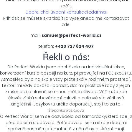
začít.
Dobře, chci úvodní konzultaci zdarma!
Přihlásit se můžete skrz tlačítko výše anebo mě kontaktovat
zde:
mail:
samuel@perfect-world.cz
telefon:
+420 727 824 407
Řekli o nás:
Do Perfect Worldu jsem docházela na individuální lekce,
konverzační kurz a později na kurz, připravující na FCE zkoušku.
Atmosféra byla na škole vždy přátelská v rodinném prostředí.
Lektoři mi vždy dokázali poradit, dát mi praktické rady z jejich
zkušenosti a hlavně se mnou měli trpělivost. Věřím, že zde
člověk získá sebevědomí mluvit a celkově víc věrit své
angličtině. Jazykovku určite doporučuji, stojí to za to.
Štěpánka Růžičková
O Perfect World jsem se dozvěděla od kamarádky, která zde již
před časem studovala. Potřebovala jsem někoho kdo mi
správně nasměruje k maturitě z němčiny a ukázní mojí