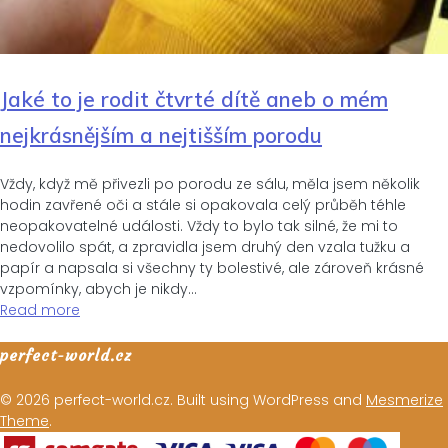
Jaké to je rodit čtvrté dítě aneb o mém
nejkrásnějším a nejtišším porodu
Vždy, když mě přivezli po porodu ze sálu, měla jsem několik
hodin zavřené oči a stále si opakovala celý průběh téhle
neopakovatelné události. Vždy to bylo tak silné, že mi to
nedovolilo spát, a zpravidla jsem druhý den vzala tužku a
papír a napsala si všechny ty bolestivé, ale zároveň krásné
vzpomínky, abych je nikdy…
Read more
perfect-world.cz
© 2026 perfect-world.cz. Built using WordPress and
Mesmerize
Theme
.