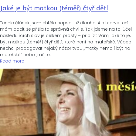
Jaké je být matkou (téměř) čtyř dětí
Tenhle článek jsem chtěla napsat už dlouho. Ale teprve teď
mám pocit, že přišla ta správná chvíle. Tak jdeme na to. Účel
následujících slov je celkem prostý – přiblížit Vám, jaké to je,
být matkou (téměř) čtyř dětí, která není na mateřské. Vůbec
nechci propagovat nějaký názor typu „matky nemají být na
mateřské“ nebo „mějte…
Read more