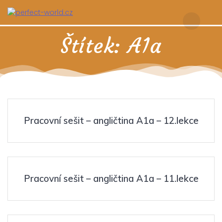
Skip
to
content
Štítek:
A1a
Pracovní sešit – angličtina A1a – 12.lekce
Pracovní sešit – angličtina A1a – 11.lekce