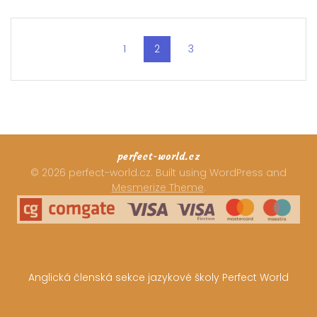
Posts
Page
1
Page
2
Page
3
navigation
perfect-world.cz
© 2026 perfect-world.cz. Built using WordPress and
Mesmerize Theme
.
Anglická členská sekce jazykové školy Perfect World