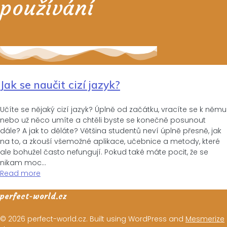
používání
Jak se naučit cizí jazyk?
Učíte se nějaký cizí jazyk? Úplně od začátku, vracíte se k němu
nebo už něco umíte a chtěli byste se konečně posunout
dále? A jak to děláte? Většina studentů neví úplně přesně, jak
na to, a zkouší všemožné aplikace, učebnice a metody, které
ale bohužel často nefungují. Pokud také máte pocit, že se
nikam moc…
Read more
perfect-world.cz
© 2026 perfect-world.cz. Built using WordPress and
Mesmerize