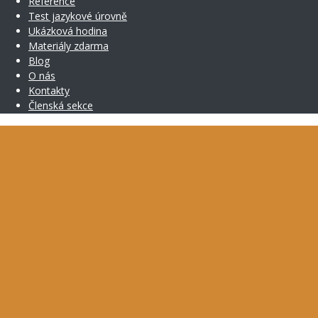
Reference
Test jazykové úrovně
Ukázková hodina
Materiály zdarma
Blog
O nás
Kontakty
Členská sekce