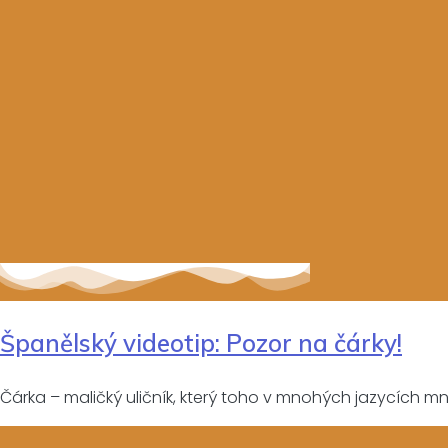
Španělský videotip: Pozor na čárky!
Čárka – maličký uličník, který toho v mnohých jazycích 