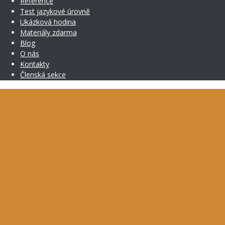
Reference
Test jazykové úrovně
Ukázková hodina
Materiály zdarma
Blog
O nás
Kontakty
Členská sekce