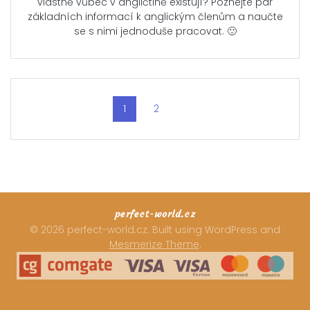
vlastně vůbec v angličtině existují? Poznejte pár
základních informací k anglickým členům a naučte
se s nimi jednoduše pracovat. 🙂
Posts
Page
1
Page
2
navigation
perfect-world.cz
© 2026 perfect-world.cz. Built using WordPress and
Mesmerize Theme
.