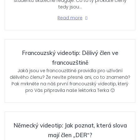
studentů skutečně reaguje. Co to ty proklaté členy
tedy jsou…
Read more
Francouzský videotip: Dělivý člen ve
francouzštině
Jaká jsou ve francouzštině pravidla pro užívání
dělivého členu? Že nevíte přesně ani, co to znamená?
Pak mrkněte na náš první francouzský videotip, který
pro Vás připravila naše lektorka Terka 🙂
Německý videotip: Jak poznat, která slova
mají člen „DER“?