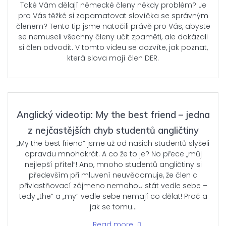
Také Vám dělají německé členy někdy problém? Je
pro Vás těžké si zapamatovat slovíčka se správným
členem? Tento tip jsme natočili právě pro Vás, abyste
se nemuseli všechny členy učit zpaměti, ale dokázali
si člen odvodit. V tomto videu se dozvíte, jak poznat,
která slova mají člen DER.
Anglický videotip: My the best friend – jedna
z nejčastějších chyb studentů angličtiny
„My the best friend“ jsme už od našich studentů slyšeli
opravdu mnohokrát. A co že to je? No přece „můj
nejlepší přítel“! Ano, mnoho studentů angličtiny si
především při mluvení neuvědomuje, že člen a
přivlastňovací zájmeno nemohou stát vedle sebe –
tedy „the“ a „my“ vedle sebe nemají co dělat! Proč a
jak se tomu…
Read more