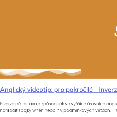
Anglický videotip: pro pokročilé – Inverze
Inverze představuje způsob, jak ve vyšších úrovních angl
nahradit spojky when nebo if v podmínkových větách. Čl