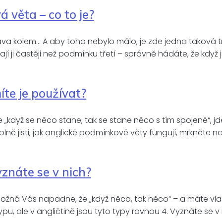
 věta – co to je?
 kolem… A aby toho nebylo málo, je zde jedna taková troch
ji častěji než podmínku třetí – správně hádáte, že když ji
íte je používat?
„když se něco stane, tak se stane něco s tím spojené“, jd
úplně jisti, jak anglické podmínkové věty fungují, mrkněte
yznáte se v nich?
ožná Vás napadne, že „když něco, tak něco“ – a máte vla
pu, ale v angličtině jsou tyto typy rovnou 4. Vyznáte se v