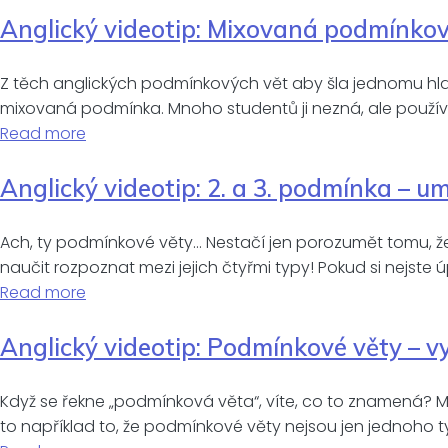
Anglický videotip: Mixovaná podmínková
Z těch anglických podmínkových vět aby šla jednomu hlava
mixovaná podmínka. Mnoho studentů ji nezná, ale používají 
Read more
Anglický videotip: 2. a 3. podmínka – um
Ach, ty podmínkové věty… Nestačí jen porozumět tomu, že 
naučit rozpoznat mezi jejich čtyřmi typy! Pokud si nejste 
Read more
Anglický videotip: Podmínkové věty – v
Když se řekne „podmínková věta“, víte, co to znamená? M
to například to, že podmínkové věty nejsou jen jednoho ty