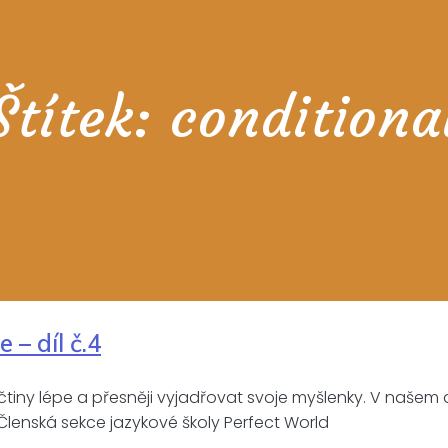
Štítek:
conditiona
 – díl č.4
ičtiny lépe a přesněji vyjadřovat svoje myšlenky. V našem
enská sekce jazykové školy Perfect World