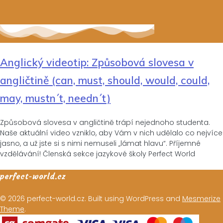
Anglický videotip: Způsobová slovesa v
angličtině (can, must, should, would, could,
may, mustn´t, needn´t)
Způsobová slovesa v angličtině trápí nejednoho studenta.
Naše aktuální video vzniklo, aby Vám v nich udělalo co nejvíce
jasno, a už jste si s nimi nemuseli „lámat hlavu“. Příjemné
vzdělávání! Členská sekce jazykové školy Perfect World
perfect-world.cz
© 2026 perfect-world.cz. Built using WordPress and
Mesmerize
Theme
.