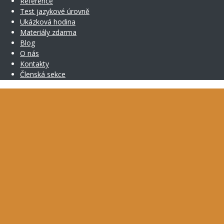
Reference
Test jazykové úrovně
Ukázková hodina
Materiály zdarma
Blog
O nás
Kontakty
Členská sekce