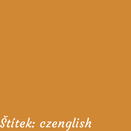
Štítek:
czenglish