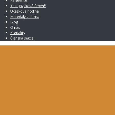
Reference
Test jazykové úrovně
Ukázková hodina
Materiály zdarma
Blog
O nás
Kontakty
Členská sekce