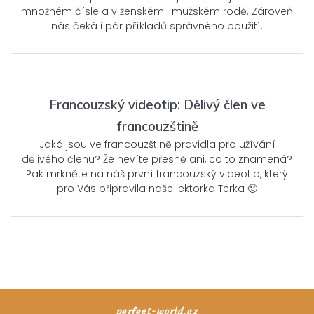
množném čísle a v ženském i mužském rodě. Zároveň
nás čeká i pár příkladů správného použití.
Francouzský videotip: Dělivý člen ve
francouzštině
Jaká jsou ve francouzštině pravidla pro užívání
dělivého členu? Že nevíte přesně ani, co to znamená?
Pak mrkněte na náš první francouzský videotip, který
pro Vás připravila naše lektorka Terka 🙂
perfect-world.cz