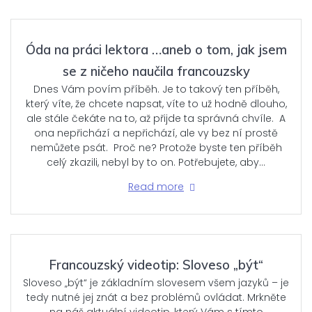
Óda na práci lektora …aneb o tom, jak jsem
se z ničeho naučila francouzsky
Dnes Vám povím příběh. Je to takový ten příběh,
který víte, že chcete napsat, víte to už hodně dlouho,
ale stále čekáte na to, až přijde ta správná chvíle. A
ona nepřichází a nepřichází, ale vy bez ní prostě
nemůžete psát. Proč ne? Protože byste ten příběh
celý zkazili, nebyl by to on. Potřebujete, aby…
Read more
Francouzský videotip: Sloveso „být“
Sloveso „být“ je základním slovesem všem jazyků – je
tedy nutné jej znát a bez problémů ovládat. Mrkněte