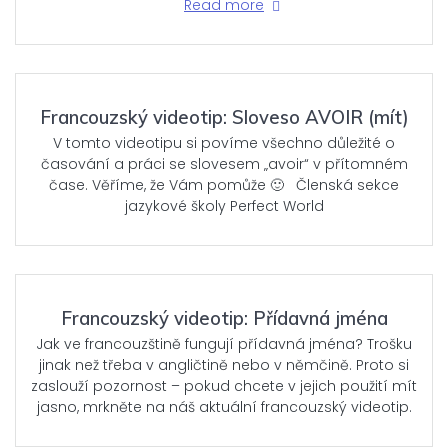
Read more
Francouzský videotip: Sloveso AVOIR (mít)
V tomto videotipu si povíme všechno důležité o
časování a práci se slovesem „avoir“ v přítomném
čase. Věříme, že Vám pomůže 🙂 Členská sekce
jazykové školy Perfect World
Francouzský videotip: Přídavná jména
Jak ve francouzštině fungují přídavná jména? Trošku
jinak než třeba v angličtině nebo v němčině. Proto si
zaslouží pozornost – pokud chcete v jejich použití mít
jasno, mrkněte na náš aktuální francouzský videotip.