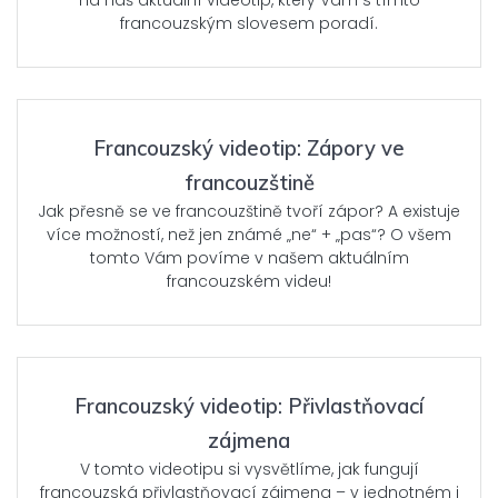
na náš aktuální videotip, který Vám s tímto
francouzským slovesem poradí.
Francouzský videotip: Zápory ve
francouzštině
Jak přesně se ve francouzštině tvoří zápor? A existuje
více možností, než jen známé „ne“ + „pas“? O všem
tomto Vám povíme v našem aktuálním
francouzském videu!
Francouzský videotip: Přivlastňovací
zájmena
V tomto videotipu si vysvětlíme, jak fungují
francouzská přivlastňovací zájmena – v jednotném i