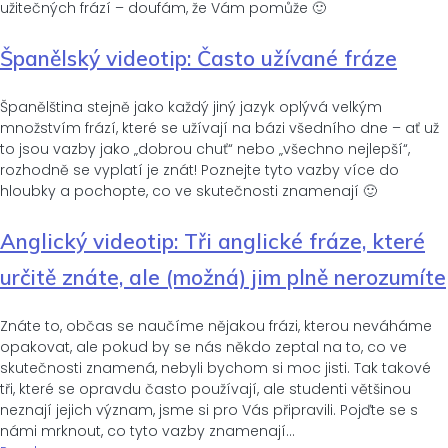
užitečných frází – doufám, že Vám pomůže 🙂
Španělský videotip: Často užívané fráze
Španělština stejně jako každý jiný jazyk oplývá velkým
množstvím frází, které se užívají na bázi všedního dne – ať už
to jsou vazby jako „dobrou chuť“ nebo „všechno nejlepší“,
rozhodně se vyplatí je znát! Poznejte tyto vazby více do
hloubky a pochopte, co ve skutečnosti znamenají 🙂
Anglický videotip: Tři anglické fráze, které
určitě znáte, ale (možná) jim plně nerozumíte
Znáte to, občas se naučíme nějakou frázi, kterou neváháme
opakovat, ale pokud by se nás někdo zeptal na to, co ve
skutečnosti znamená, nebyli bychom si moc jisti. Tak takové
tři, které se opravdu často používají, ale studenti většinou
neznají jejich význam, jsme si pro Vás připravili. Pojďte se s
námi mrknout, co tyto vazby znamenají…