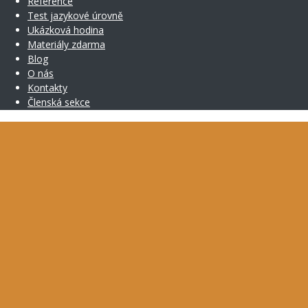
Reference
Test jazykové úrovně
Ukázková hodina
Materiály zdarma
Blog
O nás
Kontakty
Členská sekce