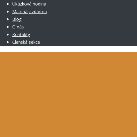
Ukázková hodina
Materiály zdarma
Blog
O nás
Kontakty
Členská sekce