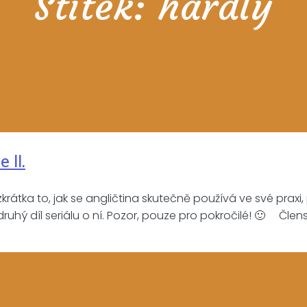
Štítek:
hardly
 II.
zkrátka to, jak se angličtina skutečně používá ve své prax
ruhý díl seriálu o ní. Pozor, pouze pro pokročilé! 🙂 Člen