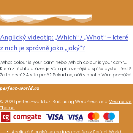
Anglický videotip: „Which“ / „What“ – které
z nich je správně jako „jaký“?
„What colour is your car?“ nebo „Which colour is your car?“…
Která z těchto otázek je Vám přirozenější a spíše byste ji řekli?
Že ta první? A víte proč? Pokud ne, náš videotip Vám pomůže!
perfect-world.cz
© 2026 perfect-world.cz. Built using WordPress and
Mesmerize
Theme
.
Anglická členská sekce jazykové školy Perfect World