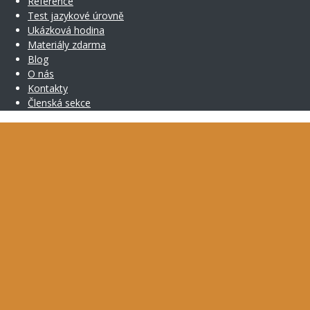
Reference
Test jazykové úrovně
Ukázková hodina
Materiály zdarma
Blog
O nás
Kontakty
Členská sekce