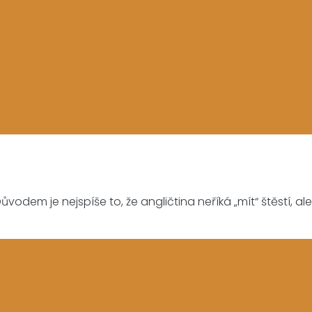
vodem je nejspíše to, že angličtina neříká „mít“ štěstí, ale