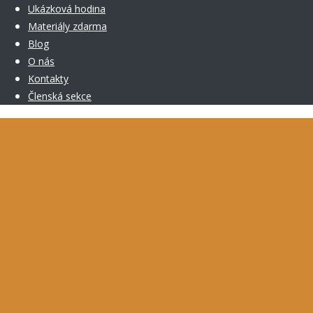
Ukázková hodina
Materiály zdarma
Blog
O nás
Kontakty
Členská sekce