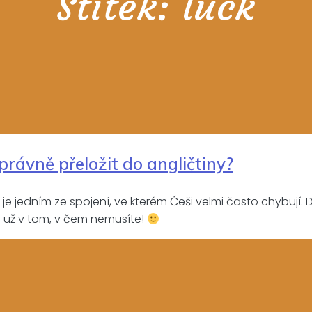
Štítek:
luck
správně přeložit do angličtiny?
je jedním ze spojení, ve kterém Češi velmi často chybují. Dů
te už v tom, v čem nemusíte!