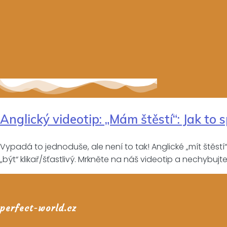
Anglický videotip: „Mám štěstí“: Jak to 
Vypadá to jednoduše, ale není to tak! Anglické „mít štěstí“ 
„být“ klikař/šťastlivý. Mrkněte na náš videotip a nechybuj
perfect-world.cz