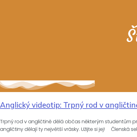
Š
Anglický videotip: Trpný rod v angličtin
Trpný rod v angličtině dělá občas některým studentům pro
angličtiny dělají ty největší vrásky. Užijte si jej! Členská 