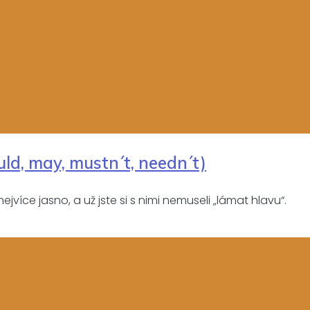
uld, may, mustn´t, needn´t)
íce jasno, a už jste si s nimi nemuseli „lámat hlavu“.