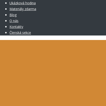
Ukázková hodina
Materiály zdarma
Blog
O nás
Kontakty
Členská sekce