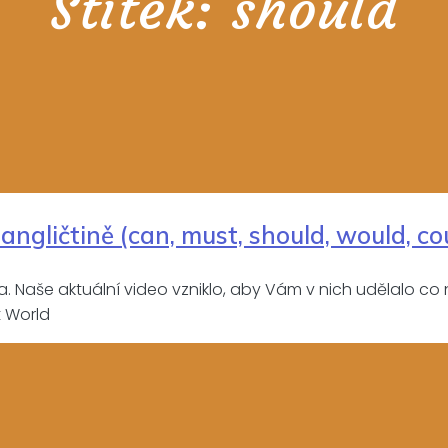
Štítek:
should
angličtině (can, must, should, would, co
aše aktuální video vzniklo, aby Vám v nich udělalo co nejv
t World