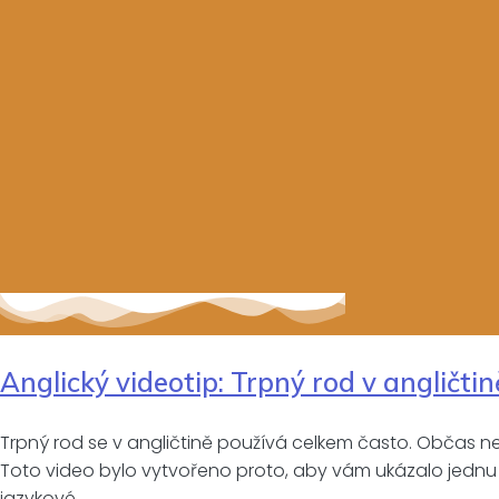
Anglický videotip: Trpný rod v angličtin
Trpný rod se v angličtině používá celkem často. Občas ne
Toto video bylo vytvořeno proto, aby vám ukázalo jednu z
jazykové…