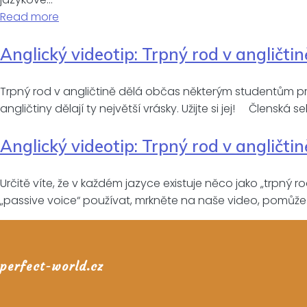
Read more
Anglický videotip: Trpný rod v angličtin
Trpný rod v angličtině dělá občas některým studentům pro
angličtiny dělají ty největší vrásky. Užijte si jej! Členská 
Anglický videotip: Trpný rod v angličtin
Určitě víte, že v každém jazyce existuje něco jako „trpný rod
„passive voice“ používat, mrkněte na naše video, pomůž
perfect-world.cz