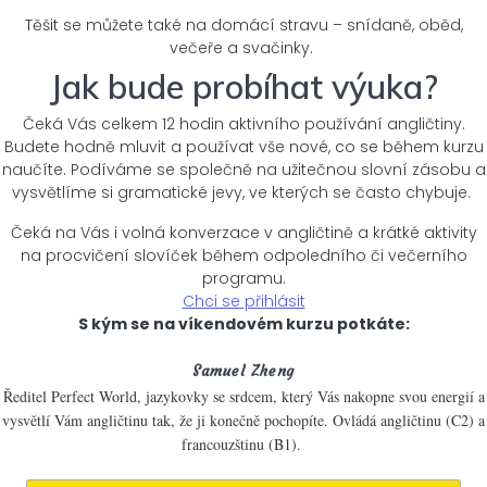
Těšit se můžete také na domácí stravu – snídaně, oběd,
večeře a svačinky.
Jak bude probíhat výuka?
Čeká Vás celkem 12 hodin aktivního používání angličtiny.
Budete hodně mluvit a používat vše nové, co se během kurzu
naučíte. Podíváme se společně na užitečnou slovní zásobu a
vysvětlíme si gramatické jevy, ve kterých se často chybuje.
Čeká na Vás i volná konverzace v angličtině a krátké aktivity
na procvičení slovíček během odpoledního či večerního
programu.
Chci se přihlásit
S kým se na víkendovém kurzu potkáte:
Samuel Zheng
Ředitel Perfect World, jazykovky se srdcem, který Vás nakopne svou energií a
vysvětlí Vám angličtinu tak, že ji konečně pochopíte. Ovládá angličtinu (C2) a
francouzštinu (B1).