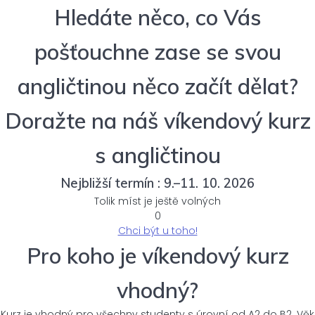
Hledáte něco, co Vás
pošťouchne zase se svou
angličtinou něco začít dělat?
Doražte na náš víkendový kurz
s angličtinou
Nejbližší termín : 9.–11. 10. 2026
Tolik míst je ještě volných
0
Chci být u toho!
Pro koho je víkendový kurz
vhodný?
Kurz je vhodný pro všechny studenty s úrovní od A2 do B2. Věk