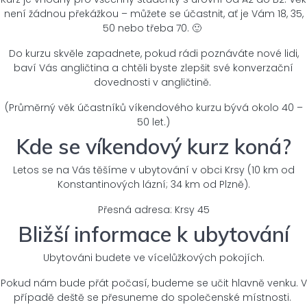
není žádnou překážkou – můžete se účastnit, ať je Vám 18, 35,
50 nebo třeba 70. 🙂
Do kurzu skvěle zapadnete, pokud rádi poznáváte nové lidi,
baví Vás angličtina a chtěli byste zlepšit své konverzační
dovednosti v angličtině.
(Průměrný věk účastníků víkendového kurzu bývá okolo 40 –
50 let.)
Kde se víkendový kurz koná?
Letos se na Vás těšíme v ubytování v obci Krsy (10 km od
Konstantinových lázní; 34 km od Plzně).
Přesná adresa: Krsy 45
Bližší informace k ubytování
Ubytováni budete ve vícelůžkových pokojích.
Pokud nám bude přát počasí, budeme se učit hlavně venku. V
případě deště se přesuneme do společenské místnosti.