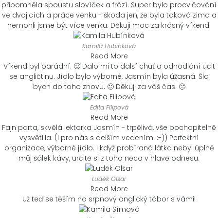
připomněla spoustu slovíček a frází. Super bylo procvičování
ve dvojicích a práce venku - škoda jen, že byla taková zima a
nemohli jsme být více venku. Děkuji moc za krásný víkend.
Kamila Hubínková
Read More
Víkend byl parádní. 🙂 Dalo mi to další chuť a odhodlání učit
se angličtinu. Jídlo bylo výborné, Jasmín byla úžasná. Šla
bych do toho znovu. 🙂 Děkuji za váš čas. 🙂
Edita Filipová
Read More
Fajn parta, skvělá lektorka Jasmín - trpělivá, vše pochopitelně
vysvětlila. (I pro nás s delším vedením. :-)) Perfektní
organizace, výborné jídlo. I když probíraná látka nebyl úplně
můj šálek kávy, určitě si z toho něco v hlavě odnesu.
Luděk Olšar
Read More
Už teď se těším na srpnový anglický tábor s vámi!