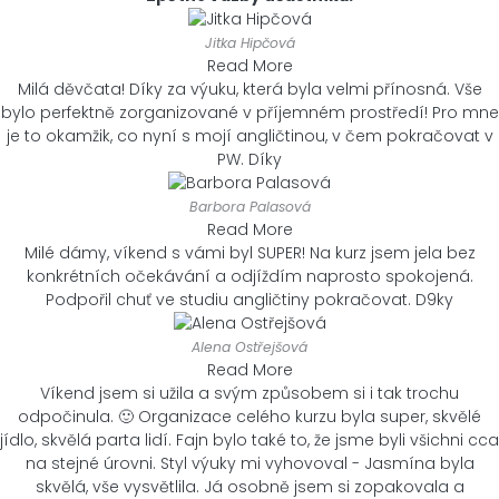
Jitka Hipčová
Read More
Milá děvčata! Díky za výuku, která byla velmi přínosná. Vše
bylo perfektně zorganizované v příjemném prostředí! Pro mne
je to okamžik, co nyní s mojí angličtinou, v čem pokračovat v
PW. Díky
Barbora Palasová
Read More
Milé dámy, víkend s vámi byl SUPER! Na kurz jsem jela bez
konkrétních očekávání a odjíždím naprosto spokojená.
Podpořil chuť ve studiu angličtiny pokračovat. D9ky
Alena Ostřejšová
Read More
Víkend jsem si užila a svým způsobem si i tak trochu
odpočinula. 🙂 Organizace celého kurzu byla super, skvělé
jídlo, skvělá parta lidí. Fajn bylo také to, že jsme byli všichni cca
na stejné úrovni. Styl výuky mi vyhovoval - Jasmína byla
skvělá, vše vysvětlila. Já osobně jsem si zopakovala a