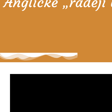
Anglické „raděj