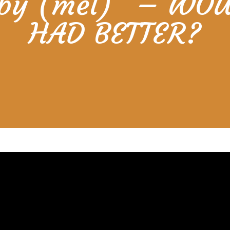
i by (měl)“ – W
HAD BETTER?