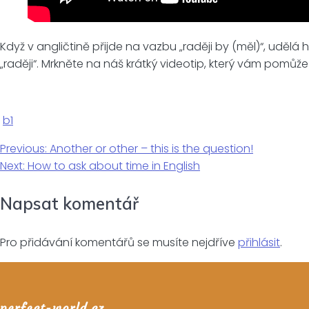
Když v angličtině přijde na vazbu „raději by (měl)“, uděl
„raději“. Mrkněte na náš krátký videotip, který vám pomůž
b1
Navigace
Previous
Previous:
Another or other – this is the question!
Next
post:
Next:
How to ask about time in English
pro
post:
Napsat komentář
příspěvek
Pro přidávání komentářů se musíte nejdříve
přihlásit
.
perfect-world.cz