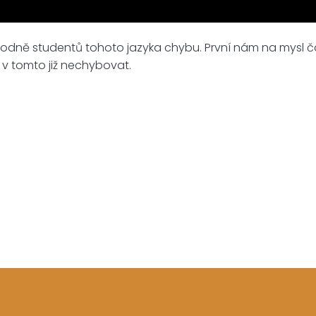
á hodně studentů tohoto jazyka chybu. První nám na mysl č
e v tomto již nechybovat.