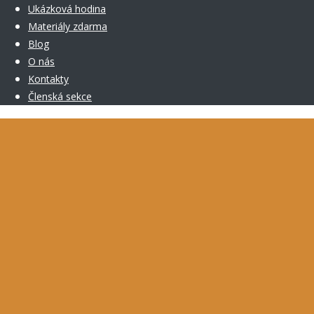
Ukázková hodina
Materiály zdarma
Blog
O nás
Kontakty
Členská sekce