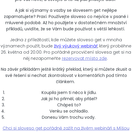
A jak si významy a vazby se slovesem get nejlépe
zapamatujete? Praxí. Používejte sloveso co nejvíce v psané i
mluvené podobě. Až ho použijete v dostatečném množství
příkladů, uvidíte, že se Vám bude používat s větší lehkostí.
Jedna z příležitostí, kde můžete sloveso get v mnoha
významech použít, bude
živý výukový webinář
, který proběhne
26. května od 20:00. Pro pořádné procvičení slovesa get si na
něj nezapomeňte
rezervovat místo zde
.
Na závěr přikládám ještě krátký překlad, který si můžete zkusit a
své řešení si nechat zkontrolovat v komentářích pod tímto
článkem.
Koupila jsem ti něco k jídlu.
Jak jsi ho přiměl, aby přišel?
Chápeš to?
Venku se ochladilo.
Donesu Vám trochu vody.
Chci si sloveso get pořádně zažít na živém webináři s Míšou