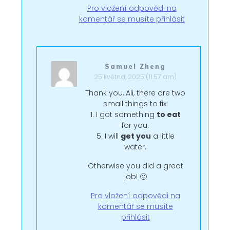
Pro vložení odpovědi na
komentář se musíte přihlásit
Samuel Zheng
25 května, 2025 (11:57 am)
Thank you, Ali, there are two
small things to fix:
1. I got something
to eat
for you.
5. I will
get you
a little
water.
Otherwise you did a great
job! 🙂
Pro vložení odpovědi na
komentář se musíte
přihlásit