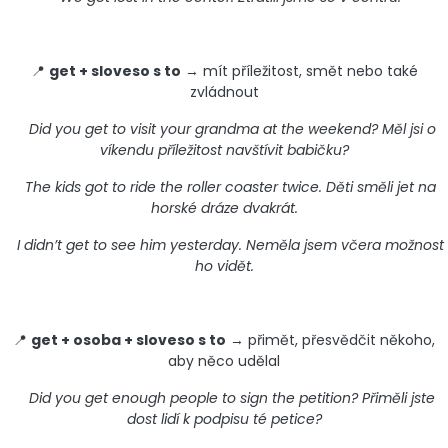
📍
get + sloveso s to
→ mít příležitost, smět nebo také
zvládnout
Did you get to visit your grandma at the weekend? Měl jsi o
víkendu příležitost navštívit babičku?
The kids got to ride the roller coaster twice. Děti směli jet na
horské dráze dvakrát.
I didn’t get to see him yesterday. Neměla jsem včera možnost
ho vidět.
📍
get + osoba + sloveso s to
→ přimět, přesvědčit někoho,
aby něco udělal
Did you get enough people to sign the petition? Přiměli jste
dost lidí k podpisu té petice?