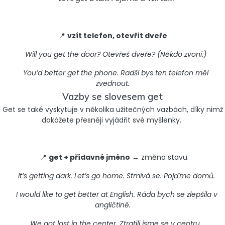
📍
vzít telefon, otevřít dveře
Will you get the door? Otevřeš dveře? (Někdo zvoní.)
You’d better get the phone. Radši bys ten telefon měl
zvednout.
Vazby se slovesem get
Get se také vyskytuje v několika užitečných vazbách, díky nimž
dokážete přesněji vyjádřit své myšlenky.
📍
get + přídavné jméno
→ změna stavu
It’s getting dark. Let’s go home. Stmívá se. Pojďme domů.
I would like to get better at English. Ráda bych se zlepšila v
angličtině.
We got lost in the center. Ztratili jsme se v centru.