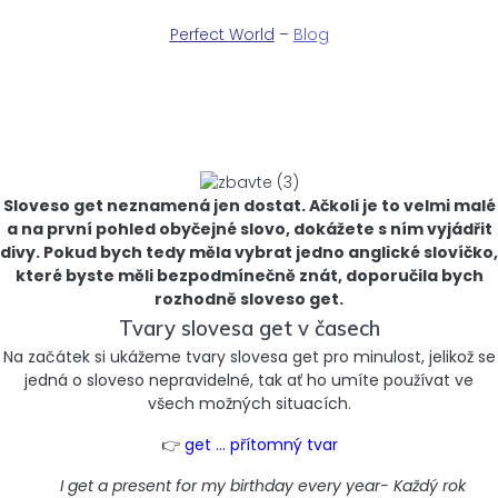
P
erfect World
–
Blog
Anglické sloveso "get" a
jeho významy
Sloveso get neznamená jen dostat. Ačkoli je to velmi malé
a na první pohled obyčejné slovo, dokážete s ním vyjádřit
divy. Pokud bych tedy měla vybrat jedno anglické slovíčko,
které byste měli bezpodmínečně znát, doporučila bych
rozhodně sloveso get.
Tvary slovesa get v časech
Na začátek si ukážeme tvary slovesa get pro minulost, jelikož se
jedná o sloveso nepravidelné, tak ať ho umíte používat ve
všech možných situacích.
👉
get … přítomný tvar
I get a present for my birthday every year- Každý rok