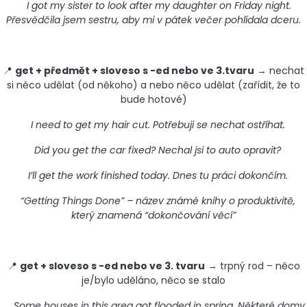
I got my sister to look after my daughter on Friday night.
Přesvědčila jsem sestru, aby mi v pátek večer pohlídala dceru.
📍
get + předmět + sloveso s -ed nebo ve 3.tvaru
→ nechat
si něco udělat (od někoho) a nebo něco udělat (zařídit, že to
bude hotové)
I need to get my hair cut. Potřebuji se nechat ostříhat.
Did you get the car fixed? Nechal jsi to auto opravit?
I’ll get the work finished today. Dnes tu práci dokončím.
“Getting Things Done” – název známé knihy o produktivitě,
který znamená “dokončování věcí”
📍
get + sloveso s -ed nebo ve 3. tvaru
→ trpný rod – něco
je/bylo uděláno, něco se stalo
Some houses in this area got flooded in spring. Některé domy