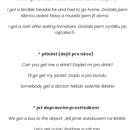
I got a terrible headache and had to go home. Dostala jsem
šílenou bolest hlavy a musela jsem jít domů.
I got a rash after eating tomatoes. Dostala jsem vyrážku po
rajčatech.
📍
přinést (dojít pro něco)
Can you get me a drink? Dojdeš mi pro drink?
I’ll go get my jacket. Dojdu si pro bundu.
Somebody get a doctor! Někdo sežeňte lékaře!
📍
jet dopravním prostředkem
We got a bus to the airport. Jeli jsme autobusem na letiště.
Let’s get a taxi. Pojďme si vzít taxi.