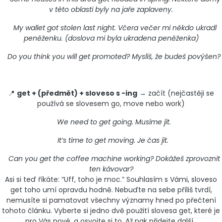
v této oblasti byly na jaře zaplaveny.
My wallet got stolen last night. Včera večer mi někdo ukradl
peněženku. (doslova mi byla ukradena peněženka)
Do you think you will get promoted? Myslíš, že budeš povýšen?
📍
get + (předmět) + sloveso s -ing
→ začít (nejčastěji se
používá se slovesem go, move nebo work)
We need to get going. Musíme jít.
It’s time to get moving. Je čas jít.
Can you get the coffee machine working? Dokážeš zprovoznit
ten kávovar?
Asi si teď říkáte: “Uff, toho je moc.” Souhlasím s Vámi, sloveso
get toho umí opravdu hodně. Nebuďte na sebe příliš tvrdí,
nemusíte si pamatovat všechny významy hned po přečtení
tohoto článku. Vyberte si jedno dvě použití slovesa get, které je
pro Vás nové, a osvojte si to. Až pak přidejte další.