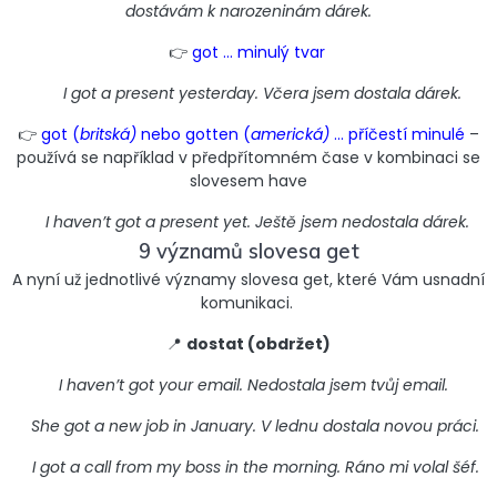
dostávám k narozeninám dárek.
👉
got … minulý tvar
I got a present yesterday. Včera jsem dostala dárek.
👉
got (
britská)
nebo gotten (
americká)
… příčestí minulé
–
používá se například v předpřítomném čase v kombinaci se
slovesem have
I haven’t got a present yet. Ještě jsem nedostala dárek.
9 významů slovesa get
A nyní už jednotlivé významy slovesa get, které Vám usnadní
komunikaci.
📍
dostat (obdržet)
I haven’t got your email. Nedostala jsem tvůj email.
She got a new job in January. V lednu dostala novou práci.
I got a call from my boss in the morning. Ráno mi volal šéf.