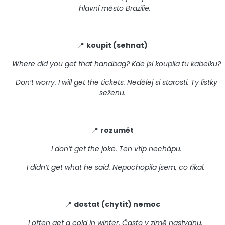
hlavní město Brazílie.
📍
koupit (sehnat)
Where did you get that handbag? Kde jsi koupila tu kabelku?
Don’t worry. I will get the tickets. Nedělej si starosti. Ty lístky
seženu.
📍
rozumět
I don’t get the joke. Ten vtip nechápu.
I didn’t get what he said. Nepochopila jsem, co říkal.
📍
dostat (chytit) nemoc
I often get a cold in winter. Často v zimě nastydnu.