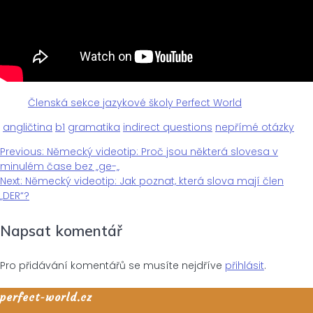
Členská sekce jazykové školy Perfect World
angličtina
b1
gramatika
indirect questions
nepřímé otázky
Previous
Previous:
Německý videotip: Proč jsou některá slovesa v
Navigace
post:
minulém čase bez „ge-„
Next
Next:
Německý videotip: Jak poznat, která slova mají člen
pro
post:
„DER“?
Napsat komentář
příspěvek
Pro přidávání komentářů se musíte nejdříve
přihlásit
.
perfect-world.cz