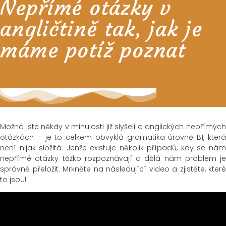
Nepřímé otázky v
angličtině tak, jak je
máme potíž poznat
Možná jste někdy v minulosti již slyšeli o anglických nepřímých
otázkách – je to celkem obvyklá gramatika úrovně B1, která
není nijak složitá. Jenže existuje několik případů, kdy se nám
nepřímé otázky těžko rozpoznávají a dělá nám problém je
správně přeložit. Mrkněte na následující video a zjistěte, které
to jsou!