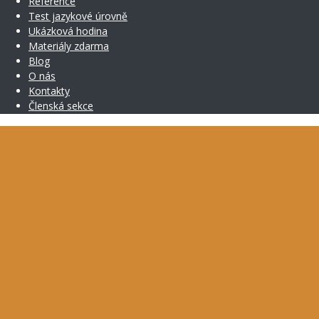
Reference
Test jazykové úrovně
Ukázková hodina
Materiály zdarma
Blog
O nás
Kontakty
Členská sekce