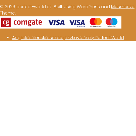
© 2026 perfect-world.cz. Built using WordPress and
Mesmerize
Theme
.
Anglická členská sekce jazykové školy Perfect World