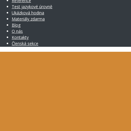
Reference
Test jazykové úrovně
Ukázková hodina
Materiály zdarma
Blog
O nás
Kontakty
Členská sekce