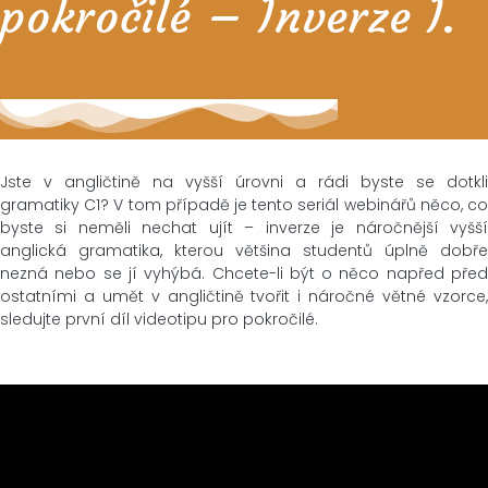
pokročilé – Inverze I.
Jste v angličtině na vyšší úrovni a rádi byste se dotkli
gramatiky C1? V tom případě je tento seriál webinářů něco, co
byste si neměli nechat ujít – inverze je náročnější vyšší
anglická gramatika, kterou většina studentů úplně dobře
nezná nebo se jí vyhýbá. Chcete-li být o něco napřed před
ostatními a umět v angličtině tvořit i náročné větné vzorce,
sledujte první díl videotipu pro pokročilé.