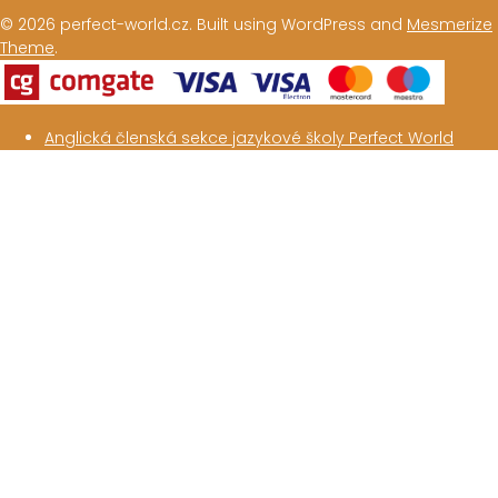
© 2026 perfect-world.cz. Built using WordPress and
Mesmerize
Theme
.
Anglická členská sekce jazykové školy Perfect World