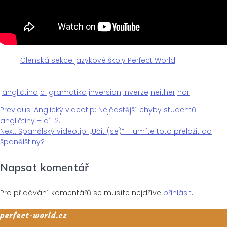
Členská sekce jazykové školy Perfect World
angličtina
c1
gramatika
inversion
inverze
neither
nor
Previous
Previous:
Anglický videotip: Nejčastější chyby studentů
Navigace
post:
angličtiny – díl 2.
Next
Next:
Španělský videotip: „Učit (se)“ – umíte toto přeložit do
pro
post:
španělštiny?
Napsat komentář
příspěvek
Pro přidávání komentářů se musíte nejdříve
přihlásit
.
perfect-world.cz