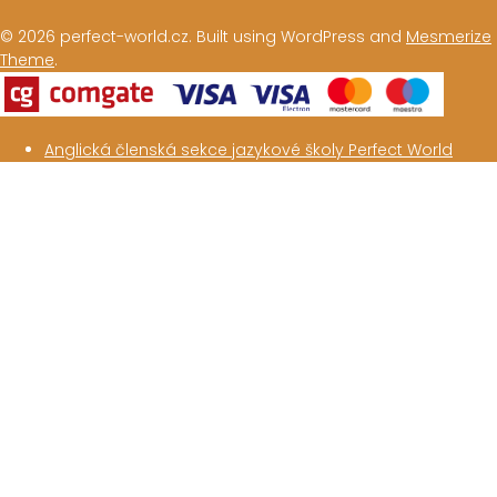
© 2026 perfect-world.cz. Built using WordPress and
Mesmerize
Theme
.
Anglická členská sekce jazykové školy Perfect World