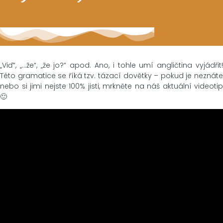
„Viď“, „…že“, „že jo?“ apod. Ano, i tohle umí angličtina vyjádřit!
Této gramatice se říká tzv. tázací dovětky – pokud je neznáte
nebo si jimi nejste 100% jisti, mrkněte na náš aktuální videotip
🙂