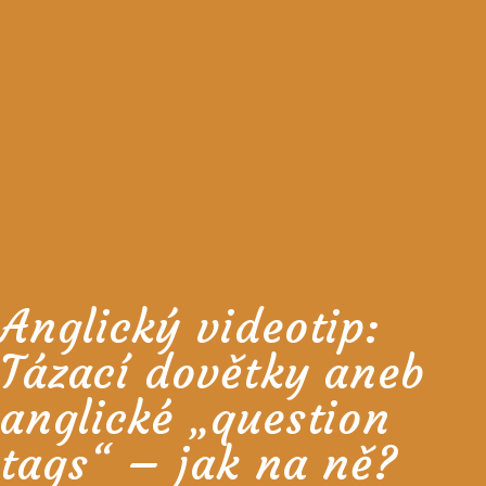
Anglický videotip:
Tázací dovětky aneb
anglické „question
tags“ – jak na ně?