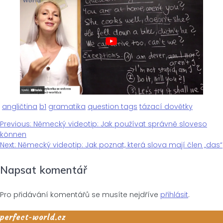
angličtina
b1
gramatika
question tags
tázací dovětky
Previous
Previous:
Německý videotip: Jak používat správně sloveso
Navigace
post:
können
Next
Next:
Německý videotip: Jak poznat, která slova mají člen „das“
pro
post:
Napsat komentář
příspěvek
Pro přidávání komentářů se musíte nejdříve
přihlásit
.
perfect-world.cz