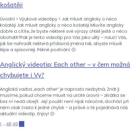
košatěji
Úvodní > Výukové videotipy > Jak mluvit anglicky o něco
košatěji Jak mluvit anglicky o něco košatěji Mluvíte anglicky
dobře a cítíte, že byste některé své výrazy chtěli ještě o něco
obohatit?Pak je tento videotip pro Vás jako ulitý – naučí Vás,
jak lze nahradit některá přídavná jména tak, abyste mluvili
lépe a spisovněji. Pěkné podívání 🙂
Anglický videotip: Each other – v čem možná
chybujete i Vy?
Anglická vazba „each other“ je naprosto nezbytná. Znát ji
musíme, pokud chceme mluvit na určité úrovni – zkrátka se
bez ní nedá obejít. Její použití není nijak náročné, dochází při
něm však často k jedné chybě – a právě o té pojednává náš
aktuální videotip. Enjoy! 🙂
Page
Page
Page
Page
1
…
48
49
50
Posts