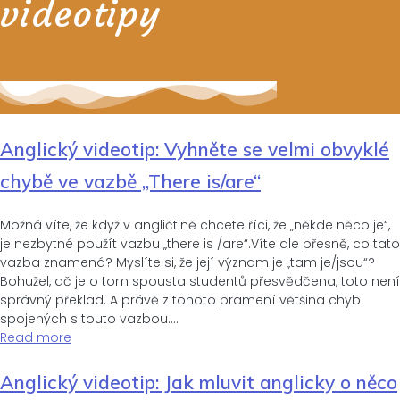
videotipy
Anglický videotip: Vyhněte se velmi obvyklé
chybě ve vazbě „There is/are“
Možná víte, že když v angličtině chcete říci, že „někde něco je“,
je nezbytné použít vazbu „there is /are“.Víte ale přesně, co tato
vazba znamená? Myslíte si, že její význam je „tam je/jsou“?
Bohužel, ač je o tom spousta studentů přesvědčena, toto není
správný překlad. A právě z tohoto pramení většina chyb
spojených s touto vazbou.…
Read more
Anglický videotip: Jak mluvit anglicky o něco