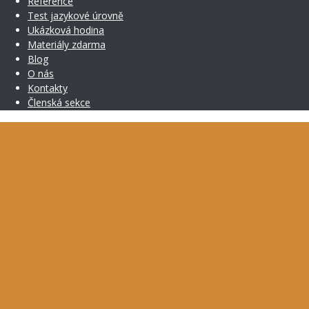
Reference
Test jazykové úrovně
Ukázková hodina
Materiály zdarma
Blog
O nás
Kontakty
Členská sekce