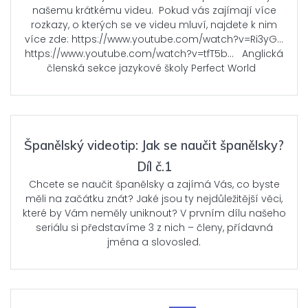
našemu krátkému videu. Pokud vás zajímají více
rozkazy, o kterých se ve videu mluví, najdete k nim
více zde: https://www.youtube.com/watch?v=Ri3yG…​
https://www.youtube.com/watch?v=tfT5b… Anglická
členská sekce jazykové školy Perfect World
Španělský videotip: Jak se naučit španělsky?
Díl č.1
Chcete se naučit španělsky a zajímá Vás, co byste
měli na začátku znát? Jaké jsou ty nejdůležitější věci,
které by Vám neměly uniknout? V prvním dílu našeho
seriálu si představíme 3 z nich – členy, přídavná
jména a slovosled.
Posts