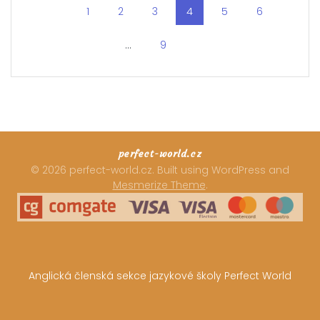
Page
1
Page
2
Page
3
Page
4
Page
5
Page
6
navigation
…
Page
9
perfect-world.cz
© 2026 perfect-world.cz. Built using WordPress and
Mesmerize Theme
.
Anglická členská sekce jazykové školy Perfect World