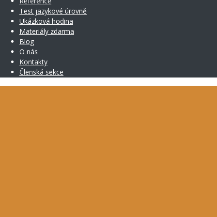
Reference
Test jazykové úrovně
Ukázková hodina
Materiály zdarma
Blog
O nás
Kontakty
Členská sekce