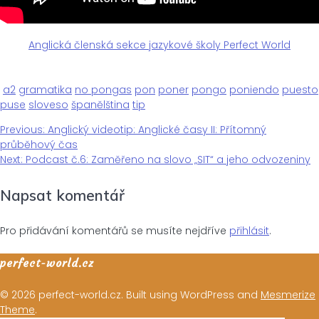
Anglická členská sekce jazykové školy Perfect World
a2
gramatika
no pongas
pon
poner
pongo
poniendo
puesto
puse
sloveso
španělština
tip
Previous
Previous:
Anglický videotip: Anglické časy II: Přítomný
Navigace
post:
průběhový čas
Next
Next:
Podcast č.6: Zaměřeno na slovo „SIT“ a jeho odvozeniny
pro
post:
Napsat komentář
příspěvek
Pro přidávání komentářů se musíte nejdříve
přihlásit
.
perfect-world.cz
© 2026 perfect-world.cz. Built using WordPress and
Mesmerize
Theme
.