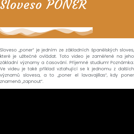
Sloveso PONER
Sloveso „poner“ je jedním ze základních španělských sloves,
které je užitečné ovládat. Toto video je zaměřené na jeho
základní významy a časování. Příjemné studium! Poznámka:
Ve videu je také příklad vztahující se k jednomu z dalších
významů slovesa, a to „poner el lavavajillas“, kdy poner
znamená „zapnout“.