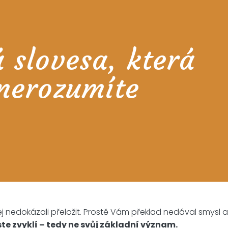
á slovesa, která
 nerozumíte
 jej nedokázali přeložit. Prostě Vám překlad nedával smysl a
te zvyklí – tedy ne svůj základní význam.