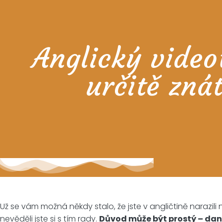
Anglický videot
určitě zná
Už se vám možná někdy stalo, že jste v angličtině narazili 
nevěděli jste si s tím rady.
Důvod může být prostý – dané