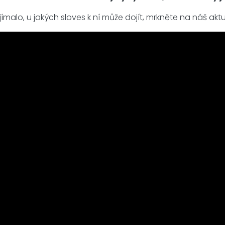
alo, u jakých sloves k ní může dojít, mrkněte na náš aktuá