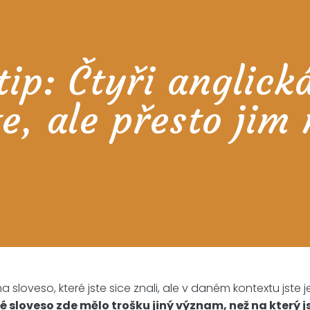
ip: Čtyři anglick
te, ale přesto jim
na sloveso, které jste sice znali, ale v daném kontextu jste
 sloveso zde mělo trošku jiný význam, než na který js