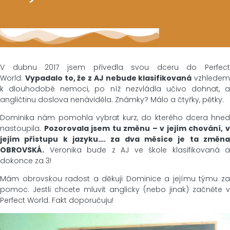
V dubnu 2017 jsem přivedla svou dceru do Perfect
World.
Vypadalo to, že z AJ nebude klasifikovaná
vzhledem
k dlouhodobé nemoci, po níž nezvládla učivo dohnat, a
angličtinu doslova nenáviděla. Známky? Málo a čtyřky, pětky.
Dominika nám pomohla vybrat kurz, do kterého dcera hned
nastoupila.
Pozorovala jsem tu změnu – v jejím chování, 
jejím přístupu k jazyku…. za dva měsíce je ta změna
OBROVSKÁ.
Veronika bude z AJ ve škole klasifikovaná a
dokonce za 3!
Mám obrovskou radost a děkuji Dominice a jejímu týmu za
pomoc. Jestli chcete mluvit anglicky (nebo jinak) začněte v
Perfect World. Fakt doporučuju!