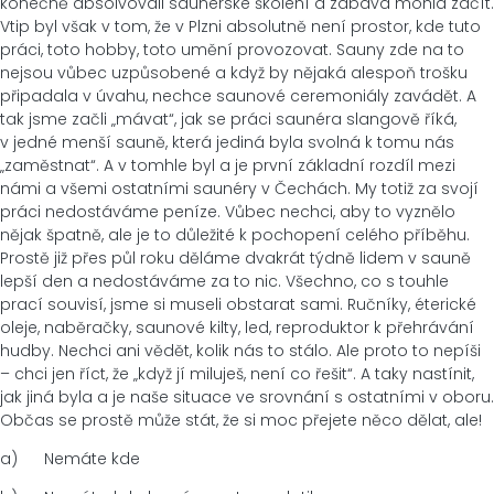
konečně absolvovali saunérské školení a zábava mohla začít.
Vtip byl však v tom, že v Plzni absolutně není prostor, kde tuto
práci, toto hobby, toto umění provozovat. Sauny zde na to
nejsou vůbec uzpůsobené a když by nějaká alespoň trošku
připadala v úvahu, nechce saunové ceremoniály zavádět. A
tak jsme začli „mávat“, jak se práci saunéra slangově říká,
v jedné menší sauně, která jediná byla svolná k tomu nás
„zaměstnat“. A v tomhle byl a je první základní rozdíl mezi
námi a všemi ostatními saunéry v Čechách. My totiž za svojí
práci nedostáváme peníze. Vůbec nechci, aby to vyznělo
nějak špatně, ale je to důležité k pochopení celého příběhu.
Prostě již přes půl roku děláme dvakrát týdně lidem v sauně
lepší den a nedostáváme za to nic. Všechno, co s touhle
prací souvisí, jsme si museli obstarat sami. Ručníky, éterické
oleje, naběračky, saunové kilty, led, reproduktor k přehrávání
hudby. Nechci ani vědět, kolik nás to stálo. Ale proto to nepíši
– chci jen říct, že „když jí miluješ, není co řešit“. A taky nastínit,
jak jiná byla a je naše situace ve srovnání s ostatními v oboru.
Občas se prostě může stát, že si moc přejete něco dělat, ale!
a) Nemáte kde