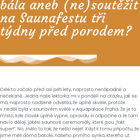
bála aneb (ne)soutěžit
na Saunafestu tři
týdny před porodem?
Celé to začalo před asi pěti lety, naprosto nenápadně a
nečekaně. Jedna naše lektorka mi v pondělí na otázku, jak se
má, naprosto nadšeně odvětila, že úplně skvěle, protože
v neděli byla v saunovém světě v Aquapalace Praha. Že je to
místo, kde člověk úplně vypne, opravdu si odpočine a že tam
navíc dělají jakési saunové ceremoniály, které jsou „fakt
super!“. No, znělo to tak, že nešlo nejet. Když k tomu připočtu, že
jsme měli doma batole, našeho prvního synka, kterého už