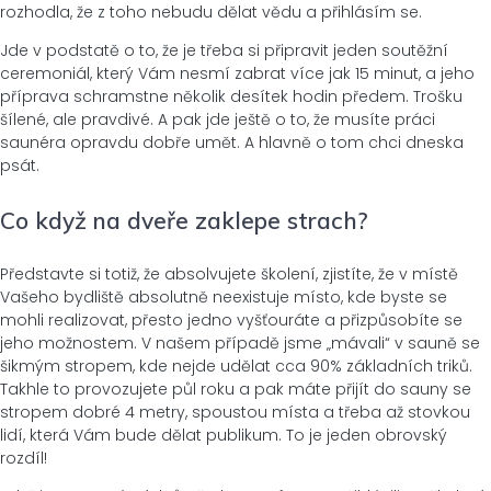
rozhodla, že z toho nebudu dělat vědu a přihlásím se.
Jde v podstatě o to, že je třeba si připravit jeden soutěžní
ceremoniál, který Vám nesmí zabrat více jak 15 minut, a jeho
příprava schramstne několik desítek hodin předem. Trošku
šílené, ale pravdivé. A pak jde ještě o to, že musíte práci
saunéra opravdu dobře umět. A hlavně o tom chci dneska
psát.
Co když na dveře zaklepe strach?
Představte si totiž, že absolvujete školení, zjistíte, že v místě
Vašeho bydliště absolutně neexistuje místo, kde byste se
mohli realizovat, přesto jedno vyšťouráte a přizpůsobíte se
jeho možnostem. V našem případě jsme „mávali“ v sauně se
šikmým stropem, kde nejde udělat cca 90% základních triků.
Takhle to provozujete půl roku a pak máte přijít do sauny se
stropem dobré 4 metry, spoustou místa a třeba až stovkou
lidí, která Vám bude dělat publikum. To je jeden obrovský
rozdíl!