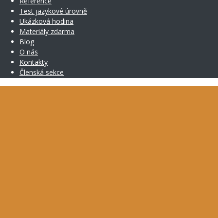
Reference
Test jazykové úrovně
Ukázková hodina
Materiály zdarma
Blog
O nás
Kontakty
Členská sekce