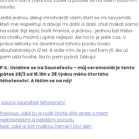
ochotní sami zvednout zadek a podílet se na svém vlastním
osudu.
Ještě jednou děkuji mnohokrát všem, kteří se mi nevysmáli,
kteří mě respektují a dávají mi další a další chuť makat sama
na sobě. Být lepší, bořit hranice, a jednou… jednou být třeba
na chvilku možná i úplně nejlepší. Ale na to je ještě čas. U
práce lektorky mi dosáhnout tohoto pocitu trvalo
dlouhatánských 12 let. A stále vím, že je i teď kam jít. Ale už
jsem ušla hodně. Na to jsem pyšná. Děkuju!
P.S.: Uvidíme se na Saunafestu – můj ceremoniál je tento
pátek 29/3 od 16.15h v 38.týdnu mého čtvrtého
těhotenství. A těším se na něj!
sauna
saunafest
těhotenství
Previous
Previous:
Jaké to je rodit čtvrté dítě aneb o mém
Navigace
post:
nejkrásnějším a nejtišším porodu
Next
Next:
Jaké je být matkou (téměř) čtyř dětí
pro
post: