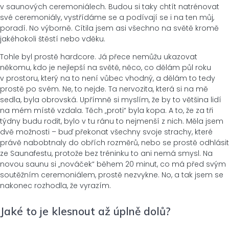
v saunových ceremoniálech. Budou si taky chtít natrénovat
své ceremoniály, vystřídáme se a podívají se i na ten můj,
poradí. No výborně. Cítila jsem asi všechno na světě kromě
jakéhokoli štěstí nebo vděku.
Tohle byl prostě hardcore. Já přece nemůžu ukazovat
někomu, kdo je nejlepší na světě, něco, co dělám půl roku
v prostoru, který na to není vůbec vhodný, a dělám to tedy
prostě po svém. Ne, to nejde. Ta nervozita, která si na mě
sedla, byla obrovská. Upřímně si myslím, že by to většina lidí
na mém místě vzdala. Těch „proti“ byla kopa. A to, že za tři
týdny budu rodit, bylo v tu ránu to nejmenší z nich. Měla jsem
dvě možnosti – buď překonat všechny svoje strachy, které
právě nabobtnaly do obřích rozměrů, nebo se prostě odhlásit
ze Saunafestu, protože bez tréninku to ani nemá smysl. Na
novou saunu si „nováček“ během 20 minut, co má před svým
soutěžním ceremoniálem, prostě nezvykne. No, a tak jsem se
nakonec rozhodla, že vyrazím.
Jaké to je klesnout až úplně dolů?