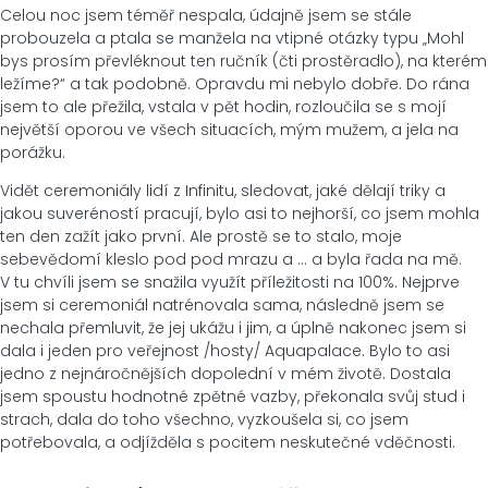
Celou noc jsem téměř nespala, údajně jsem se stále
probouzela a ptala se manžela na vtipné otázky typu „Mohl
bys prosím převléknout ten ručník (čti prostěradlo), na kterém
ležíme?“ a tak podobně. Opravdu mi nebylo dobře. Do rána
jsem to ale přežila, vstala v pět hodin, rozloučila se s mojí
největší oporou ve všech situacích, mým mužem, a jela na
porážku.
Vidět ceremoniály lidí z Infinitu, sledovat, jaké dělají triky a
jakou suveréností pracují, bylo asi to nejhorší, co jsem mohla
ten den zažít jako první. Ale prostě se to stalo, moje
sebevědomí kleslo pod pod mrazu a … a byla řada na mě.
V tu chvíli jsem se snažila využít příležitosti na 100%. Nejprve
jsem si ceremoniál natrénovala sama, následně jsem se
nechala přemluvit, že jej ukážu i jim, a úplně nakonec jsem si
dala i jeden pro veřejnost /hosty/ Aquapalace. Bylo to asi
jedno z nejnáročnějších dopolední v mém životě. Dostala
jsem spoustu hodnotné zpětné vazby, překonala svůj stud i
strach, dala do toho všechno, vyzkoušela si, co jsem
potřebovala, a odjížděla s pocitem neskutečné vděčnosti.