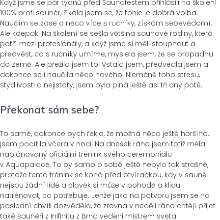
Když jsme se pár týdnů před Saunafestem přihlásili na školení
100% profi saunér, říkala jsem se, že tohle je dobrá volba.
Naučím se zase o něco více s ručníky, získám sebevědomí.
Ale kdepak! Na školení se sešla většina saunové rodiny, která
patří mezi profesionály, a když jsme si měli stoupnout a
předvést, co s ručníky umíme, myslela jsem, že se propadnu
do země. Ale přežila jsem to. Vstala jsem, předvedla jsem a
dokonce se i naučila něco nového. Nicméně toho stresu,
stydlivosti a nejistoty, jsem byla plná ještě asi tři dny poté.
Překonat sám sebe?
To samé, dokonce bych řekla, že možná něco ještě horšího,
jsem pocítila včera v noci. Na dnešek ráno jsem totiž měla
naplánovaný oficiální trénink svého ceremoniálu
v Aquapalace. To by samo o sobě ještě nebylo tak strašné,
protože tento trénink se koná před otvíračkou, kdy v sauně
nejsou žádní lidé a člověk si může v pohodě a klidu
natrénovat, co potřebuje. Jenže jako na potvoru jsem se na
poslední chvíli dozvěděla, že zrovna v neděli ráno chtějí přijet
také saunéři z Inifinitu z Brna vedeni mistrem světa