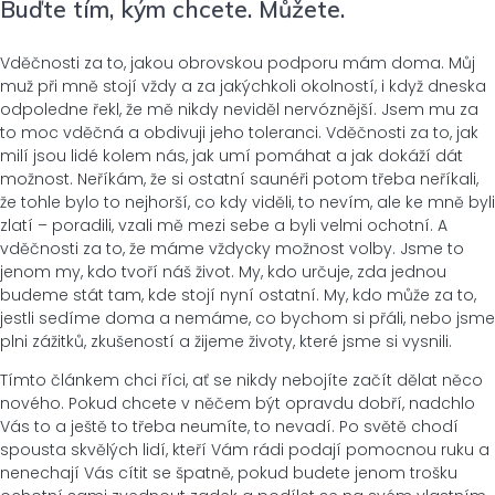
Buďte tím, kým chcete. Můžete.
Vděčnosti za to, jakou obrovskou podporu mám doma. Můj
muž při mně stojí vždy a za jakýchkoli okolností, i když dneska
odpoledne řekl, že mě nikdy neviděl nervóznější. Jsem mu za
to moc vděčná a obdivuji jeho toleranci. Vděčnosti za to, jak
milí jsou lidé kolem nás, jak umí pomáhat a jak dokáží dát
možnost. Neříkám, že si ostatní saunéři potom třeba neříkali,
že tohle bylo to nejhorší, co kdy viděli, to nevím, ale ke mně byli
zlatí – poradili, vzali mě mezi sebe a byli velmi ochotní. A
vděčnosti za to, že máme vždycky možnost volby. Jsme to
jenom my, kdo tvoří náš život. My, kdo určuje, zda jednou
budeme stát tam, kde stojí nyní ostatní. My, kdo může za to,
jestli sedíme doma a nemáme, co bychom si přáli, nebo jsme
plni zážitků, zkušeností a žijeme životy, které jsme si vysnili.
Tímto článkem chci říci, ať se nikdy nebojíte začít dělat něco
nového. Pokud chcete v něčem být opravdu dobří, nadchlo
Vás to a ještě to třeba neumíte, to nevadí. Po světě chodí
spousta skvělých lidí, kteří Vám rádi podají pomocnou ruku a
nenechají Vás cítit se špatně, pokud budete jenom trošku