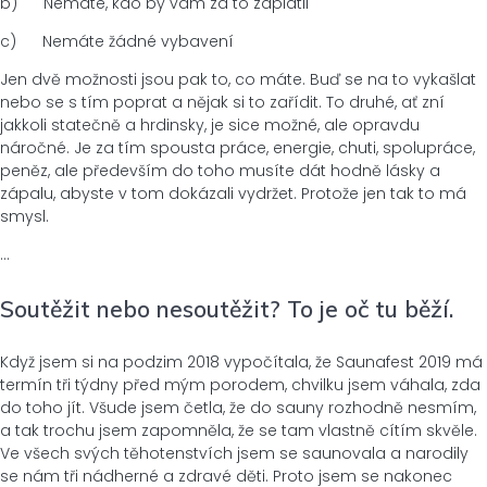
b) Nemáte, kdo by vám za to zaplatil
c) Nemáte žádné vybavení
Jen dvě možnosti jsou pak to, co máte. Buď se na to vykašlat
nebo se s tím poprat a nějak si to zařídit. To druhé, ať zní
jakkoli statečně a hrdinsky, je sice možné, ale opravdu
náročné. Je za tím spousta práce, energie, chuti, spolupráce,
peněz, ale především do toho musíte dát hodně lásky a
zápalu, abyste v tom dokázali vydržet. Protože jen tak to má
smysl.
…
Soutěžit nebo nesoutěžit? To je oč tu běží.
Když jsem si na podzim 2018 vypočítala, že Saunafest 2019 má
termín tři týdny před mým porodem, chvilku jsem váhala, zda
do toho jít. Všude jsem četla, že do sauny rozhodně nesmím,
a tak trochu jsem zapomněla, že se tam vlastně cítím skvěle.
Ve všech svých těhotenstvích jsem se saunovala a narodily
se nám tři nádherné a zdravé děti. Proto jsem se nakonec