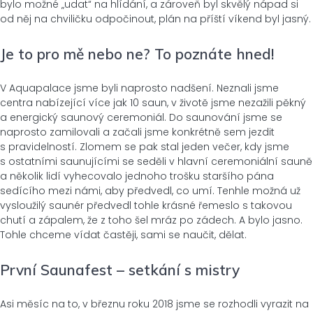
bylo možné „udat“ na hlídání, a zároveň byl skvělý nápad si
od něj na chviličku odpočinout, plán na příští víkend byl jasný.
Je to pro mě nebo ne? To poznáte hned!
V Aquapalace jsme byli naprosto nadšení. Neznali jsme
centra nabízející více jak 10 saun, v životě jsme nezažili pěkný
a energický saunový ceremoniál. Do saunování jsme se
naprosto zamilovali a začali jsme konkrétně sem jezdit
s pravidelností. Zlomem se pak stal jeden večer, kdy jsme
s ostatními saunujícími se seděli v hlavní ceremoniální sauně
a několik lidí vyhecovalo jednoho trošku staršího pána
sedícího mezi námi, aby předvedl, co umí. Tenhle možná už
vysloužilý saunér předvedl tohle krásné řemeslo s takovou
chutí a zápalem, že z toho šel mráz po zádech. A bylo jasno.
Tohle chceme vídat častěji, sami se naučit, dělat.
První Saunafest – setkání s mistry
Asi měsíc na to, v březnu roku 2018 jsme se rozhodli vyrazit na