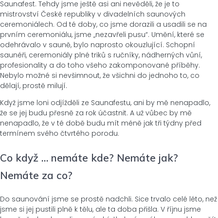
Saunafest. Tehdy jsme ještě asi ani nevěděli, že je to
mistrovství České republiky v divadelních saunových
ceremoniálech. Od té doby, co jsme dorazili a usadili se na
prvním ceremoniálu, jsme „nezavřeli pusu“. Umění, které se
odehrávalo v sauně, bylo naprosto okouzlující. Schopní
saunéři, ceremoniály plné triků s ručníky, nádherných vůní,
profesionality a do toho všeho zakomponované příběhy.
Nebylo možné si nevšimnout, že všichni do jednoho to, co
dělají, prostě milují.
Když jsme loni odjížděli ze Saunafestu, ani by mě nenapadlo,
že se jej budu přesně za rok účastnit. A už vůbec by mě
nenapadlo, že v té době budu mít méně jak tři týdny před
termínem svého čtvrtého porodu.
Co když … nemáte kde? Nemáte jak?
Nemáte za co?
Do saunování jsme se prostě nadchli. Sice trvalo celé léto, než
jsme si jej pustili plně k tělu, ale ta doba přišla. V říjnu jsme