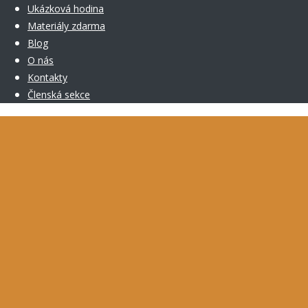
Ukázková hodina
Materiály zdarma
Blog
O nás
Kontakty
Členská sekce