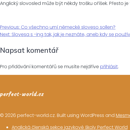
Anglický slovosled může být někdy trošku oříšek. Přesto je
Navigace
Previous
Previous:
Co všechno umí německé sloveso sollen?
Next
post:
Next:
Slovesa s -ing tak, jak je neznáte, aneb kdy se použí
pro
post:
Napsat komentář
příspěvek
Pro přidávání komentářů se musíte nejdříve
přihlásit
.
perfect-world.cz
© 2026 perfect-world.cz. Built using WordPress and
Mesme
Anglická členská sekce jazykové školy Perfect World