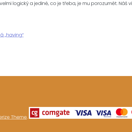
 velmi logický a jediné, co je třeba, je mu porozumět. Náš 
vá „having“
rize Theme
.