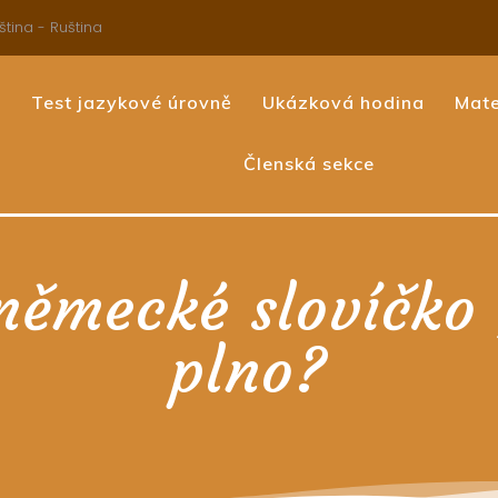
ština - Ruština
e
Test jazykové úrovně
Ukázková hodina
Mate
Členská sekce
 německé slovíčko 
plno?