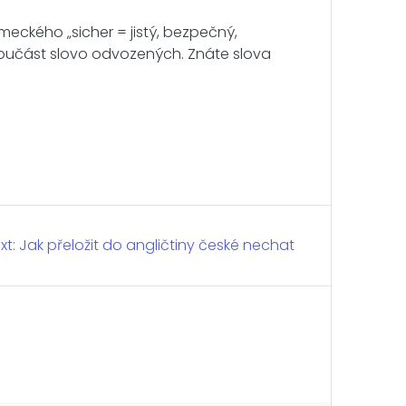
meckého „sicher = jistý, bezpečný,
 součást slovo odvozených. Znáte slova
xt:
Next
Jak přeložit do angličtiny české nechat
post: