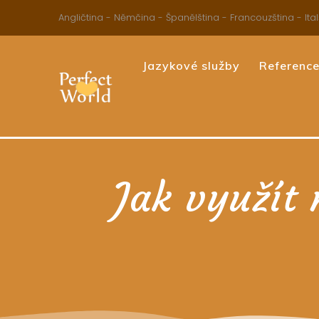
Skip
Angličtina - Němčina - Španělština - Francouzština - Ital
to
content
Jazykové služby
Referenc
Jak využít