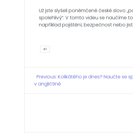
Už jste slyšeli poněmčené české slovo „p
spolehlivý“. V tomto videu se naučíme t
například pojištění, bezpečnost nebo jist
B1
Navigace
Previous:
Previous
Kolikátého je dnes? Naučte se 
v angličtině
post:
pro
příspěvek