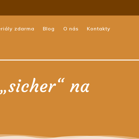
riály zdarma
Blog
O nás
Kontakty
„sicher“ na