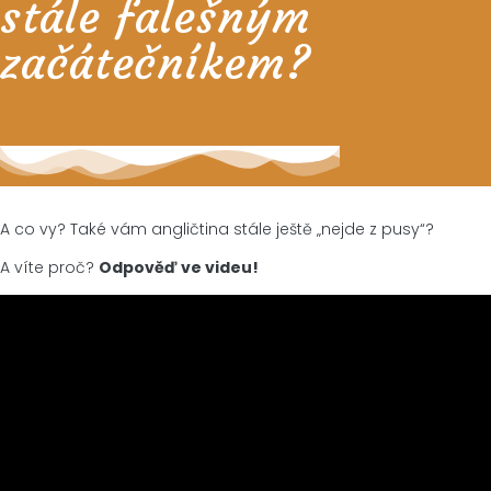
stále falešným
začátečníkem?
A co vy? Také vám angličtina stále ještě „nejde z pusy“?
A víte proč?
Odpověď ve videu!