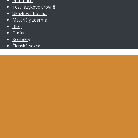
Reference
Test jazykové úrovně
Ukázková hodina
Materiály zdarma
Blog
O nás
Kontakty
Členská sekce