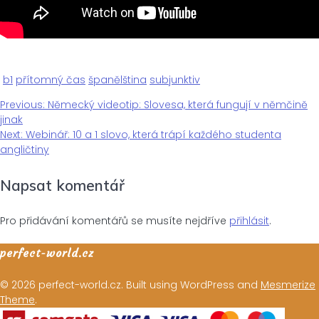
b1
přítomný čas
španělština
subjunktiv
Previous
Previous:
Německý videotip: Slovesa, která fungují v němčině
Navigace
post:
jinak
Next
Next:
Webinář: 10 a 1 slovo, která trápí každého studenta
pro
post:
angličtiny
Napsat komentář
příspěvek
Pro přidávání komentářů se musíte nejdříve
přihlásit
.
perfect-world.cz
© 2026 perfect-world.cz. Built using WordPress and
Mesmerize
Theme
.