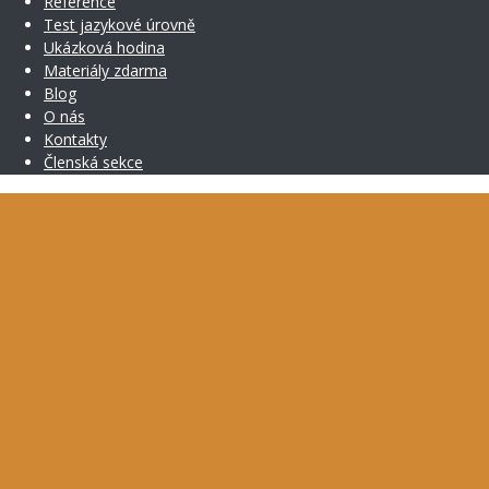
Reference
Test jazykové úrovně
Ukázková hodina
Materiály zdarma
Blog
O nás
Kontakty
Členská sekce