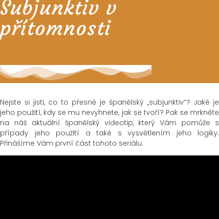
Subjunktiv v
přítomnosti
Nejste si jisti, co to přesně je španělský „subjunktiv“? Jaké je
jeho použití, kdy se mu nevyhnete, jak se tvoří? Pak se mrkněte
na náš aktuální španělský videotip, který Vám pomůže s
případy jeho použití a také s vysvětlením jeho logiky.
Přinášíme Vám první část tohoto seriálu.