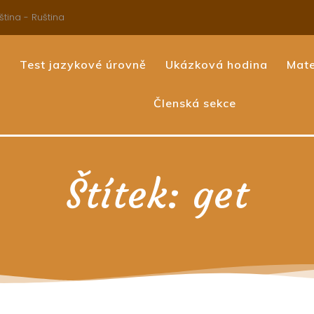
ština - Ruština
e
Test jazykové úrovně
Ukázková hodina
Mate
Členská sekce
Štítek:
get