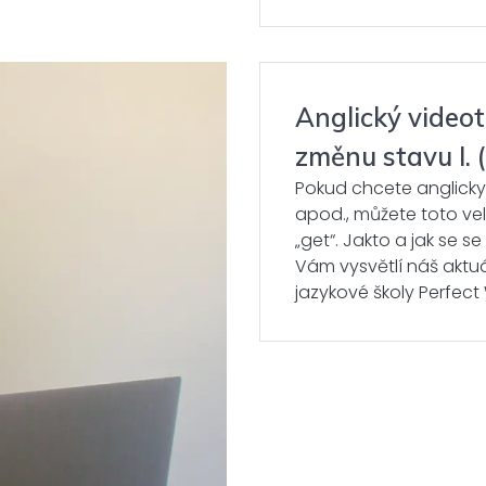
Anglický videoti
změnu stavu I. (
Pokud chcete anglicky ř
apod., můžete toto ve
„get“. Jakto a jak se 
Vám vysvětlí náš aktuá
jazykové školy Perfect