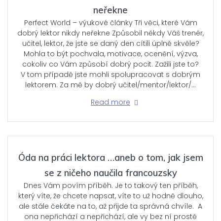
neřekne
Perfect World – výukové články Tři věci, které Vám
dobrý lektor nikdy neřekne Způsobil někdy Váš trenér,
učitel, lektor, že jste se daný den cítili úplně skvěle?
Mohla to být pochvala, motivace, ocenění, výzva,
cokoliv co Vám způsobí dobrý pocit. Zažili jste to?
V tom případě jste mohli spolupracovat s dobrým
lektorem. Za mě by dobrý učitel/mentor/lektor/…
Read more
Óda na práci lektora …aneb o tom, jak jsem
se z ničeho naučila francouzsky
Dnes Vám povím příběh. Je to takový ten příběh,
který víte, že chcete napsat, víte to už hodně dlouho,
ale stále čekáte na to, až přijde ta správná chvíle. A
ona nepřichází a nepřichází, ale vy bez ní prostě