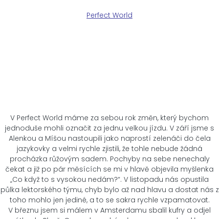
P
erfect World
Náš první rok ve vedení a
co nás dál čeká s Perfect
World?
V Perfect World máme za sebou rok změn, který bychom
jednoduše mohli označit za jednu velkou jízdu. V září jsme s
Alenkou a Míšou nastoupili jako naprostí zelenáči do čela
jazykovky a velmi rychle zjistili, že tohle nebude žádná
procházka růžovým sadem. Pochyby na sebe nenechaly
čekat a již po pár měsících se mi v hlavě objevila myšlenka
„Co když to s vysokou nedám?“. V listopadu nás opustila
půlka lektorského týmu, chyb bylo až nad hlavu a dostat nás z
toho mohlo jen jediné, a to se sakra rychle vzpamatovat.
V březnu jsem si málem v Amsterdamu sbalil kufry a odjel