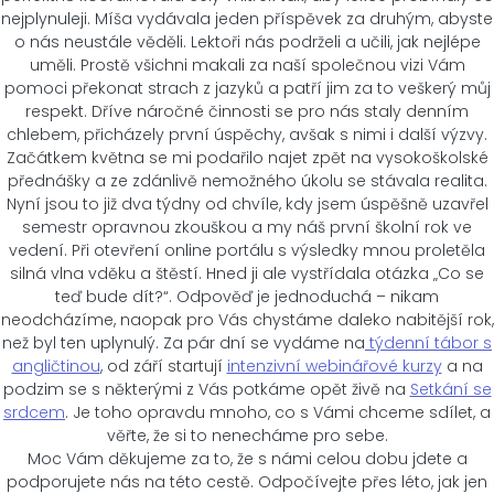
nejplynuleji. Míša vydávala jeden příspěvek za druhým, abyste
o nás neustále věděli. Lektoři nás podrželi a učili, jak nejlépe
uměli. Prostě všichni makali za naší společnou vizi Vám
pomoci překonat strach z jazyků a patří jim za to veškerý můj
respekt. Dříve náročné činnosti se pro nás staly denním
chlebem, přicházely první úspěchy, avšak s nimi i další výzvy.
Začátkem května se mi podařilo najet zpět na vysokoškolské
přednášky a ze zdánlivě nemožného úkolu se stávala realita.
Nyní jsou to již dva týdny od chvíle, kdy jsem úspěšně uzavřel
semestr opravnou zkouškou a my náš první školní rok ve
vedení. Při otevření online portálu s výsledky mnou proletěla
silná vlna vděku a štěstí. Hned ji ale vystřídala otázka „Co se
teď bude dít?“. Odpověď je jednoduchá – nikam
neodcházíme, naopak pro Vás chystáme daleko nabitější rok,
než byl ten uplynulý. Za pár dní se vydáme na
týdenní tábor s
angličtinou
, od září startují
intenzivní webinářové kurzy
a na
podzim se s některými z Vás potkáme opět živě na
Setkání se
srdcem
. Je toho opravdu mnoho, co s Vámi chceme sdílet, a
věřte, že si to nenecháme pro sebe.
Moc Vám děkujeme za to, že s námi celou dobu jdete a
podporujete nás na této cestě. Odpočívejte přes léto, jak jen