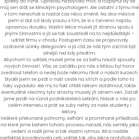
zpátky do Plzně. Opravdu nezbývalo moc a rozplynul by se
můj sen stát se klinickým psychologem. Ale ostatní z týmu mě
v tom nenechali a nastal čas něco změnit. Na dva měsíce
jsem si dal od školy pauzu s tím, že si v červenci napíšu
opravnou zkoušku. Vlastní lekce museli jít stranou spolu s
jinými činnostmi a já se tak soustředil na to nejdůležitější –
udržet firmu v chodu. Postupem času se projevovaly
ozdravné účinky delegování a já cítil, že náš tým začíná být
silnější než kdy předtím.
Abychom to udrželi, museli jsme se za běhu naučit spousty
nových činností. Víte, ze začátku pro nás s Míšou byl horor
zvednout telefon a nedej bože někomu říkat o našich kurzech.
Styděl jsem se psát o naší cestě na sítích a podle toho to
taky vypadalo. Ale my to fakt chtěli někam dotáhnout, takže
eventuálně všechny tyto strachy musely jít oknem ven. Začali
jsme jezdit na různá podnikatelská setkání, hlásat o nás po
celém internetu a prát se zuby nehty za naše studenty i
lektory.
Veškeré překonané pohromy, selhání a promrhané příležitosti,
na které jsme během tohoto procesu narazili, nás semkly jako
vedení a našli jsme si tak vlastní rytmus. Alča nadále
perfektně koordinovala celý vnitřek tak, aby lekce probíhaly co