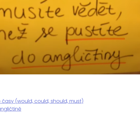
é časy (would, could, should, must)
ngličtině