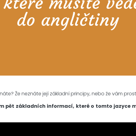
 které musíte vědě
do angličtiny
náte? Že neznáte její základní principy, nebo že vám pros
 pět základních informací, které o tomto jazyce mus