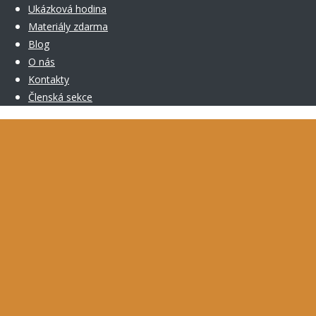
Ukázková hodina
Materiály zdarma
Blog
O nás
Kontakty
Členská sekce