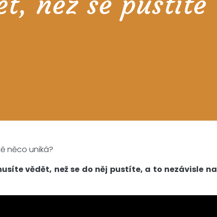
t, než se pustíte
tě něco uniká?
íte vědět, než se do něj pustíte, a to nezávisle na