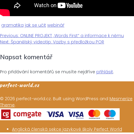
gramatika
jak se učit
webinář
Previous
Previous:
ONLINE PROJEKT „Words First“ a informace k němu
Navigace
Next
post:
Next:
Španělský videotip: Vazby s předložkou POR
post:
pro
Napsat komentář
příspěvek
Pro přidávání komentářů se musíte nejdříve
přihlásit
.
perfect-world.cz
© 2026 perfect-world.cz. Built using WordPress and
Mesmerize
Theme
.
Anglická členská sekce jazykové školy Perfect World