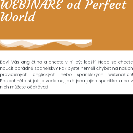
WEBINÁŘE od Perfect
World
Baví Vás angličtina a chcete v ní být lepší? Nebo se chcete
naučit pořádně španělsky? Pak byste neměli chybět na našich
pravidelných anglických nebo španělských webinářích!
Poslechněte si, jak je vedeme, jaká jsou jejich specifika a co v
nich můžete očekávat!