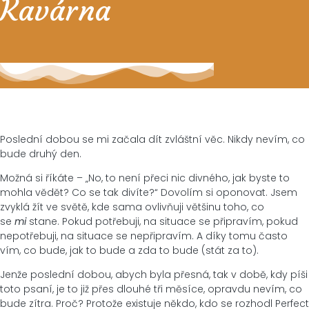
Kavárna
Poslední dobou se mi začala dít zvláštní věc. Nikdy nevím, co
bude druhý den.
Možná si říkáte – „No, to není přeci nic divného, jak byste to
mohla vědět? Co se tak divíte?“ Dovolím si oponovat. Jsem
zvyklá žít ve světě, kde sama ovlivňuji většinu toho, co
se
mi
stane. Pokud potřebuji, na situace se připravím, pokud
nepotřebuji, na situace se nepřipravím. A díky tomu často
vím, co bude, jak to bude a zda to bude (stát za to).
Jenže poslední dobou, abych byla přesná, tak v době, kdy píši
toto psaní, je to již přes dlouhé tři měsíce, opravdu nevím, co
bude zítra. Proč? Protože existuje někdo, kdo se rozhodl Perfect