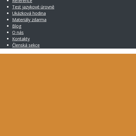
Reference
Test jazykové úrovně
Ukázková hodina
Materiály zdarma
Blog
O nás
Kontakty
Členská sekce