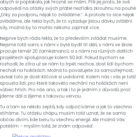
abych si poplakala, jak hrozně se mám. Píši jej proto, že své
odpovědi na otázky svých přátel nezřídka zkrouhnu na pouhé
„Díky za podporu, nějak to zvládáme.“. A protože to sice nějak
zvládáme, ale řekla bych, že to vyžaduje jistou dávku zvláštní
síly, možná by to mohlo někoho zajímat více.
Nejprve bych ráda řekla, že to především zvládat musíme.
Nejsme totiž sami, s námi v bytě bydlí tři děti, s námi ve škole
pracuje téměř 20 zaměstnanců a s námi na různých dalších
projektech spolupracuje kolem 50 lidí. Pokud bychom se
rozhodli, že zítra už se nám to trpět nechce, dost lidí bychom
nechali na holičkách. Možná to považujete za samozřejmost,
avšak toto je dosti klíčové si uvědomit. Kolem nás i vás je totiž
spousta lidí, pro které takovéto nechání na holičkách není
vůbec hřích. Pro nás ano, a tak i to je jedním z důvodů proč
jdeme dál a žijeme s takovou vervou.
Tu a tam se někdo zeptá, kdy odpočíváme a jak to všechno
stíháme. Tu otázku chápu, musím totiž uznat, že se sama
občas divím, kde beru tu všechnu energii. Ale možná Vás
potěším – myslím totiž, že znám odpověď.