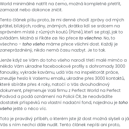
World minimálně natřít na černo, možná kompletně přetřít,
zamazat nebo dokonce zničit.
Tento článek píšu proto, že mi denně chodí zprávy od mých
přátel, blízkých, rodiny, známých, zkrátka lidí se srdcem na
správném místě z různých koutů (Plzně), kteří se ptají, jak to
zvládám. Možná si říkáte
co
. No přece
to všechno
. No, to
všechno –
toho všeho
máme přece všichni dost. Každý je
zaneprázdněný, nikdo nemá času nazbyt. Je to tak.
Jenže když se Vám do toho všeho narodí třetí malé mimčo a
někdo Vám ukradne facebookové profily s dohromady 3000
fanoušky, vykrade kavárnu, udá Vás na inspektorát práce,
zneužije heslo k Vašemu emailu, ukradne přes 3000 kontaktů,
které sbíráte přes 4 roky, natočí o Vás dvouhodinový
dokument, přejmenuje Vaši firmu z Perfect World na Perfect
Podvod a podá oznámení na Policii ČR, že neodvádíte
dostatek příspěvků na vlastní nadační fond, najednou je
toho
všeho
ještě o něco víc.
Toto je pravdivý příběh, o kterém jste již dost možná slyšeli a já
Vás s ním nechci dále nudit. Tento článek nepíši ani proto,