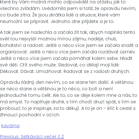
které by Vám možná mohlo odpovědět na otázku, jak to
všechno zvládám. Uvědomila jsem si totiž, že opravdu nevím,
co bude zítra. Že jsou zkrátka lidé a situace, které vám
neumožní se připravit. Jednoho dne přijdete a je to.
A tak jsem se nadechla a začala žít tak, abych naplnila tento
svět tou nejvyšší možnou mírou zájmu, naděje, chuti,
bohatství a radosti. Ještě o něco více jsem se začala snažit a
organizovat. Ještě o něco více jsem začala rozdávat úsměv.
Ještě o něco více jsem začala pomáhat kolem sebe. Hladit
své děti. Ctít svého muže. Sledovat, co dělají moji lidé.
Děkovat. Dávat. Umožňovat. Radovat se z radosti druhých.
Opravdu žádný den nevím, co se stane ten další. A většinou
se něco stane a většinou je to něco, co bolí a není
jednoduché tomu čelit. Ale to, co se děje kolem mne a nás, to
má smysl. To naplňuje druhé, s tím chodí druzí spát, s tím se
probouzí, to je inspiruje, za to děkují. A to je on – klíč k cestě s
žhnoucí pochodní v očích.
kavárna
Previous
Previous:
Setkávací večer č.2