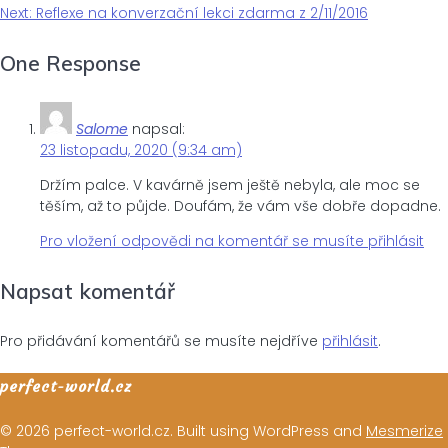
Navigace
Next
post:
Next:
Reflexe na konverzační lekci zdarma z 2/11/2016
post:
pro
One Response
příspěvek
Salome
napsal:
23 listopadu, 2020 (9:34 am)
Držím palce. V kavárně jsem ještě nebyla, ale moc se
těším, až to půjde. Doufám, že vám vše dobře dopadne.
Pro vložení odpovědi na komentář se musíte přihlásit
Napsat komentář
Pro přidávání komentářů se musíte nejdříve
přihlásit
.
perfect-world.cz
© 2026 perfect-world.cz. Built using WordPress and
Mesmerize