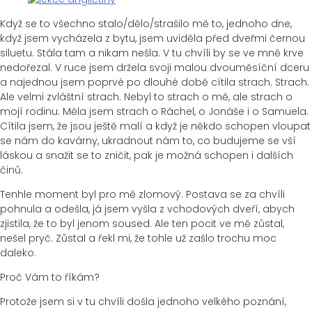
Když se to všechno stalo/dělo/strašilo mě to, jednoho dne,
když jsem vycházela z bytu, jsem uviděla před dveřmi černou
siluetu. Stála tam a nikam nešla. V tu chvíli by se ve mně krve
nedořezal. V ruce jsem držela svoji malou dvouměsíční dceru
a najednou jsem poprvé po dlouhé době cítila strach. Strach.
Ale velmi zvláštní strach. Nebyl to strach o mě, ale strach o
mojí rodinu. Měla jsem strach o Ráchel, o Jonáše i o Samuela.
Cítila jsem, že jsou ještě malí a když je někdo schopen vloupat
se nám do kavárny, ukradnout nám to, co budujeme se vší
láskou a snažit se to zničit, pak je možná schopen i dalších
činů.
Tenhle moment byl pro mě zlomový. Postava se za chvíli
pohnula a odešla, já jsem vyšla z vchodových dveří, abych
zjistila, že to byl jenom soused. Ale ten pocit ve mě zůstal,
nešel pryč. Zůstal a řekl mi, že tohle už zašlo trochu moc
daleko.
Proč Vám to říkám?
Protože jsem si v tu chvíli došla jednoho velkého poznání,