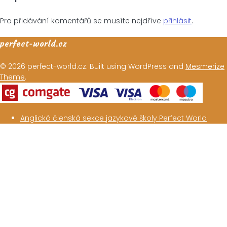
příspěvek
Pro přidávání komentářů se musíte nejdříve
přihlásit
.
perfect-world.cz
© 2026 perfect-world.cz. Built using WordPress and
Mesmerize
Theme
.
Anglická členská sekce jazykové školy Perfect World