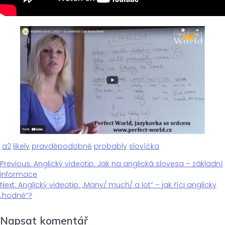
a2
likely
pravděpodobně
probably
slovíčka
Previous
Previous:
Anglický videotip: Jak na anglická slovesa – základní
Navigace
post:
informace
Next
Next:
Anglický videotip: „Many/ much/ a lot“ – jak říci anglicky
pro
post:
„hodně“?
Napsat komentář