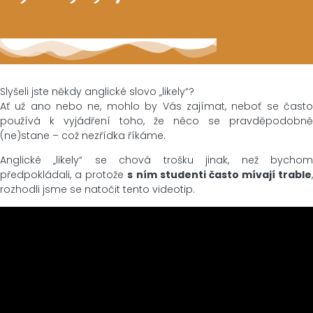
Slyšeli jste někdy anglické slovo „likely“?
Ať už ano nebo ne, mohlo by Vás zajímat, neboť se často
používá k vyjádření toho, že něco se pravděpodobně
(ne)stane – což nezřídka říkáme.
Anglické „likely“ se chová trošku jinak, než bychom
předpokládali, a protože
s ním studenti často mívají trable
,
rozhodli jsme se natočit tento videotip.