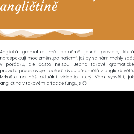
angličtině
Anglická gramatika má poměrně jasná pravidla, která
nerespektují moc změn „po našem“, jež by se nám mohly zdát
v pořádku, ale často nejsou. Jedno takové gramatické
pravidlo představuje i pořadí dvou předmětů v anglické větě.
Mrkněte na náš aktuální videotip, který Vám vysvětlí, jak
angličtina v takovém případě funguje 🙂