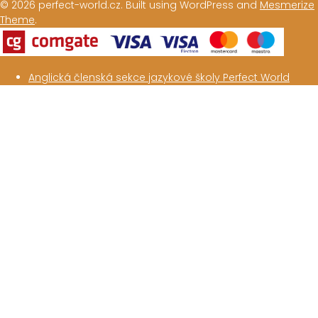
© 2026 perfect-world.cz. Built using WordPress and
Mesmerize
Theme
.
Anglická členská sekce jazykové školy Perfect World