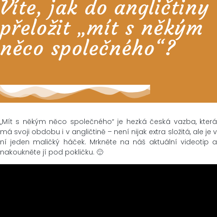
Víte, jak do angličtiny
přeložit „mít s někým
něco společného“?
„Mít s někým něco společného“ je hezká česká vazba, která
má svoji obdobu i v angličtině – není nijak extra složitá, ale je v
ní jeden maličký háček. Mrkněte na náš aktuální videotip a
nakoukněte jí pod pokličku. 🙂