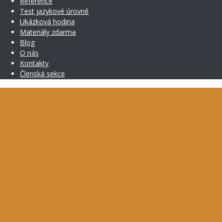
Reference
Test jazykové úrovně
Ukázková hodina
Materiály zdarma
Blog
O nás
Kontakty
Členská sekce