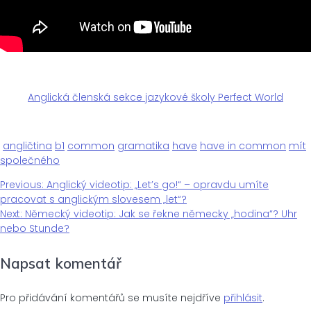
Anglická členská sekce jazykové školy Perfect World
angličtina
b1
common
gramatika
have
have in common
mít
společného
Previous
Previous:
Anglický videotip: „Let’s go!“ – opravdu umíte
Navigace
post:
pracovat s anglickým slovesem „let“?
Next
Next:
Německý videotip: Jak se řekne německy „hodina“? Uhr
pro
post:
nebo Stunde?
Napsat komentář
příspěvek
Pro přidávání komentářů se musíte nejdříve
přihlásit
.