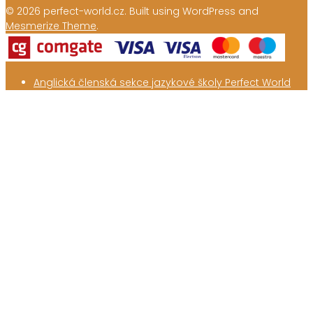
© 2026 perfect-world.cz. Built using WordPress and
Mesmerize Theme
.
Anglická členská sekce jazykové školy Perfect World