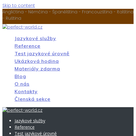
Skip to content
Angličtina - Němčina - Španělština - Francouzština - Italština
- Ruština
Jazykové služby
Reference
Test jazykové úrovně
Ukázková hodina
Materiály zdarma
Blog
O nás
Kontakty
Členská sekce
Jazykové služby
Reference
Test jazykové úrovně