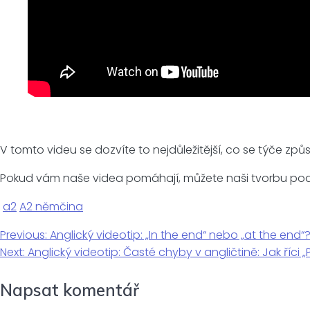
V tomto videu se dozvíte to nejdůležitější, co se týče z
Pokud vám naše videa pomáhají, můžete naši tvorbu po
a2
A2 němčina
Navigace
Previous
Previous:
Anglický videotip: „In the end“ nebo „at the end
Next
post:
Next:
Anglický videotip: Časté chyby v angličtině: Jak říci
pro
post:
Napsat komentář