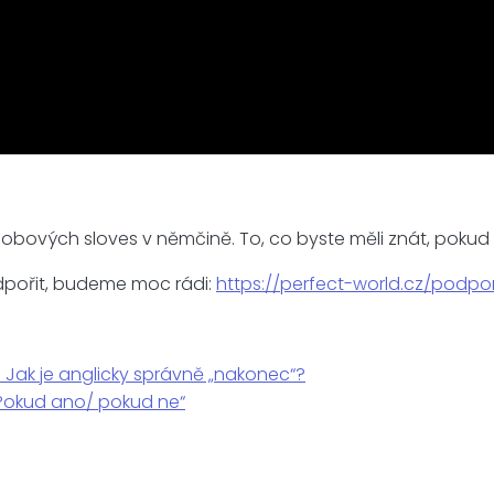
působových sloves v němčině. To, co byste měli znát, poku
dpořit, budeme moc rádi:
https://perfect-world.cz/podpo
“? Jak je anglicky správně „nakonec“?
 „Pokud ano/ pokud ne“