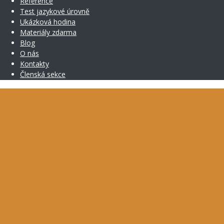
Reference
Test jazykové úrovně
Ukázková hodina
Materiály zdarma
Blog
O nás
Kontakty
Členská sekce