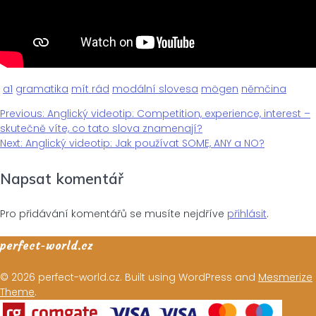
a1
gramatika
mít rád
modální slovesa
mögen
němčina
Previous
Previous:
Anglický videotip: Competition, experience, interest –
Navigace
post:
skutečně víte, co tato slova znamenají?
Next
Next:
Anglický videotip: Jak používat SOME, ANY a NO?
pro
post:
Napsat komentář
příspěvek
Pro přidávání komentářů se musíte nejdříve
přihlásit
.
perfect-world.cz
© 2026 perfect-world.cz. Built using WordPress and
Mesmerize
Theme
.