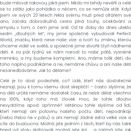
bude milovat takovou, jaká jsem. Nikdo mi tehdy nevěřil a celé
se to zdálo jako pohádka o něčem, co se nemůže stát. Když
jsem ve svých 23 letech řekla svému muži před oltářem své
ano, začala dobrodružná cesta plná touhy, očekávání a
smyslu v tom, o čem jsme snili. Od té doby do dnes uteklo
sedm „dlouhých let“, my jsme společně vybudovali Perfect
World, značku, která nese naše vize a tvoří tu změnu, kterou
chceme vidět ve světě, a společně jsme stvořili čtyři nádherné
děti. A za pár týdnů se nám narodí to naše páté, vysněné
miminko, a my budeme kompletní. Ano, máme tolik dětí, do
toho naplno podnikáme a ne, nemáme chůvu a ani naše děti
nezanedbáváme. Jak to děláme?
Celé je to dost podezřelé, co? Lidé, kteří nás dostatečně
neznají, jsou k tomu všemu dost skeptičtí – často slyšíme, že
na děti určitě nemáme dostatek času, že nelze dělat všechno
na 100%, když toho má člověk moc, že tohle dlouho
nevydržíme apod. Upřímně? Většinou tohle slyšíme od lidí,
kteří nemají ani polovinu našeho počtu dětí, nepodnikají
(nebo třeba ne v páru) a ani nemají žádné extra velké vize a
cíle do budoucna. Možná jste jedním z těch, kteří by nás také
hned od stolu zkritizovali, možná jste jiní … a zajímá Vás, jak