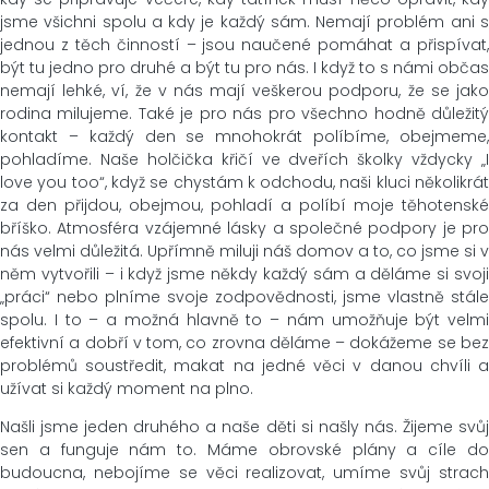
jsme všichni spolu a kdy je každý sám. Nemají problém ani s
jednou z těch činností – jsou naučené pomáhat a přispívat,
být tu jedno pro druhé a být tu pro nás. I když to s námi občas
nemají lehké, ví, že v nás mají veškerou podporu, že se jako
rodina milujeme. Také je pro nás pro všechno hodně důležitý
kontakt – každý den se mnohokrát políbíme, obejmeme,
pohladíme. Naše holčička křičí ve dveřích školky vždycky „I
love you too“, když se chystám k odchodu, naši kluci několikrát
za den přijdou, obejmou, pohladí a políbí moje těhotenské
bříško. Atmosféra vzájemné lásky a společné podpory je pro
nás velmi důležitá. Upřímně miluji náš domov a to, co jsme si v
něm vytvořili – i když jsme někdy každý sám a děláme si svoji
„práci“ nebo plníme svoje zodpovědnosti, jsme vlastně stále
spolu. I to – a možná hlavně to – nám umožňuje být velmi
efektivní a dobří v tom, co zrovna děláme – dokážeme se bez
problémů soustředit, makat na jedné věci v danou chvíli a
užívat si každý moment na plno.
Našli jsme jeden druhého a naše děti si našly nás. Žijeme svůj
sen a funguje nám to. Máme obrovské plány a cíle do
budoucna, nebojíme se věci realizovat, umíme svůj strach