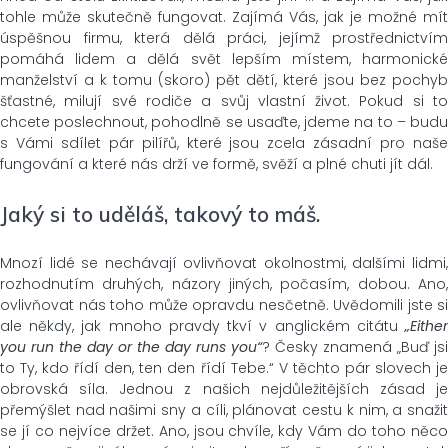
tohle může skutečně fungovat. Zajímá Vás, jak je možné mít
úspěšnou firmu, která dělá práci, jejímž prostřednictvím
pomáhá lidem a dělá svět lepším místem, harmonické
manželství a k tomu (skoro) pět dětí, které jsou bez pochyb
šťastné, milují své rodiče a svůj vlastní život. Pokud si to
chcete poslechnout, pohodlně se usaďte, jdeme na to – budu
s Vámi sdílet pár pilířů, které jsou zcela zásadní pro naše
fungování a které nás drží ve formě, svěží a plné chuti jít dál.
Jaký si to uděláš, takový to máš.
Mnozí lidé se nechávají ovlivňovat okolnostmi, dalšími lidmi,
rozhodnutím druhých, názory jiných, počasím, dobou. Ano,
ovlivňovat nás toho může opravdu nesčetně. Uvědomili jste si
ale někdy, jak mnoho pravdy tkví v anglickém citátu
„Either
you run the day or the day runs you“
? Česky znamená „Buď jsi
to Ty, kdo řídí den, ten den řídí Tebe.“ V těchto pár slovech je
obrovská síla. Jednou z našich nejdůležitějších zásad je
přemýšlet nad našimi sny a cíli, plánovat cestu k nim, a snažit
se jí co nejvíce držet. Ano, jsou chvíle, kdy Vám do toho něco