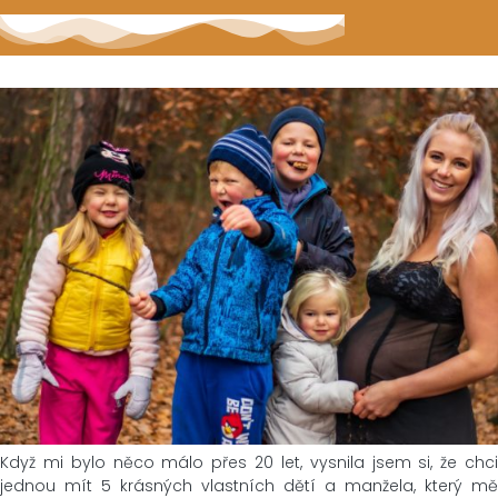
Když mi bylo něco málo přes 20 let, vysnila jsem si, že chci
jednou mít 5 krásných vlastních dětí a manžela, který mě