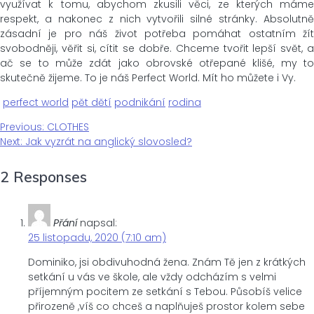
využívat k tomu, abychom zkusili věci, ze kterých máme
respekt, a nakonec z nich vytvořili silné stránky. Absolutně
zásadní je pro náš život potřeba pomáhat ostatním žít
svobodněji, věřit si, cítit se dobře. Chceme tvořit lepší svět, a
ač se to může zdát jako obrovské otřepané klišé, my to
skutečně žijeme. To je náš Perfect World. Mít ho můžete i Vy.
perfect world
pět dětí
podnikání
rodina
Previous
Previous:
CLOTHES
Navigace
Next
post:
Next:
Jak vyzrát na anglický slovosled?
post:
pro
2 Responses
příspěvek
Přání
napsal:
25 listopadu, 2020 (7:10 am)
Dominiko, jsi obdivuhodná žena. Znám Tě jen z krátkých
setkání u vás ve škole, ale vždy odcházím s velmi
příjemným pocitem ze setkání s Tebou. Působíš velice
přirozeně ,víš co chceš a naplňuješ prostor kolem sebe