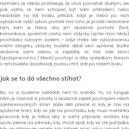
normální, že někdo prohlašuje, že chce pomáhat druhým, ale
pak vidíte, že není schopen být sám příkladem, nebo
nedokáže na lidi trošku přitlačit, když je třeba po nich
vyžadovat vyšší výkon, protože bez toho je prostě nedostane
tam, kam je třeba, aby jim skutečně pomohl. Život,
komunikace, společná cesta, není vždycky (spíše moc nikdy)
procházka růžovým sadem – když máte ale vybodovanou
vnitřní integritu, vždycky budete dělat věci správně. Buďte
skutečně sami sebou a zajistěte, že Vás Vaši blízcí
(spolupracovníci / klienti) pochopí a díky výsledkům, kterých
s nimi budete dosahovat, budou chtít stát po Vašem boku.
Jak se to dá všechno stíhat?
No, co si budeme vykládat, není to sranda. To, co funguje
nám, je nastavit si priority a skutečně zajistit pochopení všech
zainteresovaných stran. Naše děti přesně ví, kdy je čas na
společné hraní, kdy se jde na procházku, kdy musí maminka
pracovat, kdy je třeba, aby si samy připravily snídani, kdy
spolu jdeme na zahradu, kdy chodí spát, kdy se čte pohádka,
kdy se připravuje večeře, kdy tatínek musí něco opravit, kdy