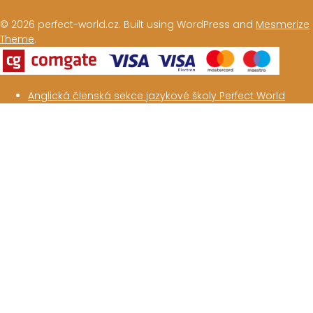
© 2026 perfect-world.cz. Built using WordPress and
Mesmerize
Theme
.
Anglická členská sekce jazykové školy Perfect World