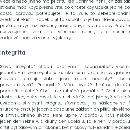
vleze a něco jiného má prioritu, ale upřímně, není jich zas tak
strašně moc. Když přesně víte, co chcete kdy udělat, jediné, co
často opravdu potřebujete, je ta vůle, to sebepřekonání
zvednout vlastní zadek a jít to udělat. To je ten hlavní důvod,
proč nám vychází všechny naše plány, sny a nápady. Protože
nesvalujeme vinu na všechno kolem, ale neseme
zodpovědnost za vlastní výsledky.
Integrita
Slovo „integrita“ chápu jako vnitřní sounáležitost, vlastní
jednota – moje integrita je to, jaká jsem, jaká chci být, jakého
člověka formuji. Jaké jsou moje hodnoty? Jsem
pravdomluvná? Pracovitá? Mám výdrž? Umím/ dokážu
podpořit ostatní? Chci jim skutečně pomáhat? Chci z nich
dostat více, než si myslí, že v nich vězí? Jací jste Vy? Víte to?
Uvědomit si vlastní integritu, zformovat ji a následně se jí
skutečně držet, je jeden z absolutně základních pilířů skvělého
a smysluplného života. Není úplně v pořádku, když někdo
jeden den řekne A, a druhý den udělá B. Také není v pořádku
chtít být takovým, a nakonec být makovým. Mezi lidmi je zcela