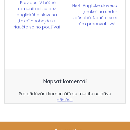
Navigace
Previous:
Previous
V běžné
Next:
Next
Anglické sloveso
komunikaci se bez
post:
post:
„make“ na sedm
pro
anglického slovesa
způsobů. Naučte se s
„take“ neobejdete.
ním pracovat i vy!
příspěvek
Naučte se ho používat
Napsat komentář
Pro přidávání komentářů se musíte nejdříve
přihlásit
.