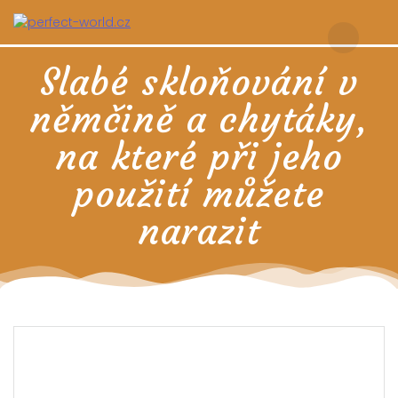
Skip
to
content
Slabé skloňování v
němčině a chytáky,
na které při jeho
použití můžete
narazit