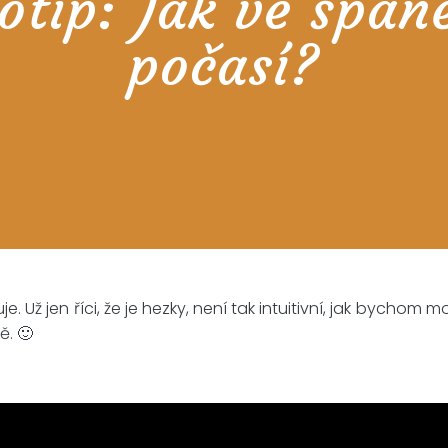
otip: Jak ve španě
počasí?
 Už jen říci, že je hezky, není tak intuitivní, jak bychom m
ě. 🙂