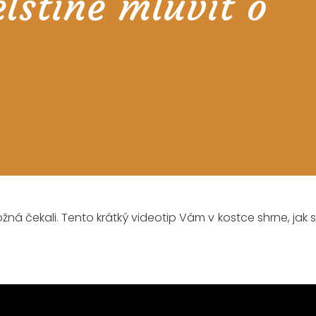
lštině mluvit o
ožná čekali. Tento krátký videotip Vám v kostce shrne, jak s