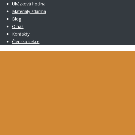
Ukázková hodina
Materiály zdarma
Blog
O nás
Kontakty
Členská sekce